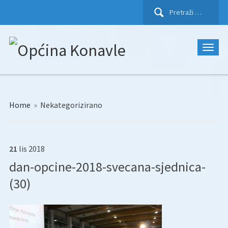
Pretraži:
Home
»
Nekategorizirano
21
lis
2018
dan-opcine-2018-svecana-sjednica-
(30)