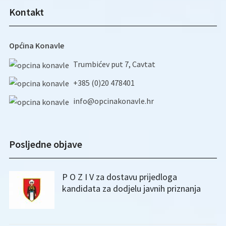
Kontakt
Općina Konavle
Trumbićev put 7, Cavtat
+385 (0)20 478401
info@opcinakonavle.hr
Posljedne objave
P O Z I V za dostavu prijedloga
kandidata za dodjelu javnih priznanja