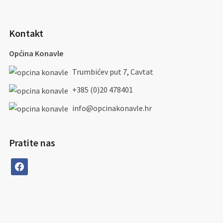
Kontakt
Općina Konavle
Trumbićev put 7, Cavtat
+385 (0)20 478401
info@opcinakonavle.hr
Pratite nas
facebook