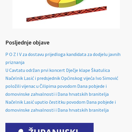
Posljednje objave
P O Z I V za dostavu prijedloga kandidata za dodjelu javnih
priznanja
U Cavtatu održan prvi koncert Dječje klape Škatulica
Načelnik Lasić i predsjednik Općinskog vijeća Ivo Simović
položili vijenac u Čilipima povodom Dana pobjede i
domovinske zahvalnosti i Dana hrvatskih branitelja
Načelnik Lasić uputio čestitku povodom Dana pobjede i
domovinske zahvalnosti i Dana hrvatskih branitelja