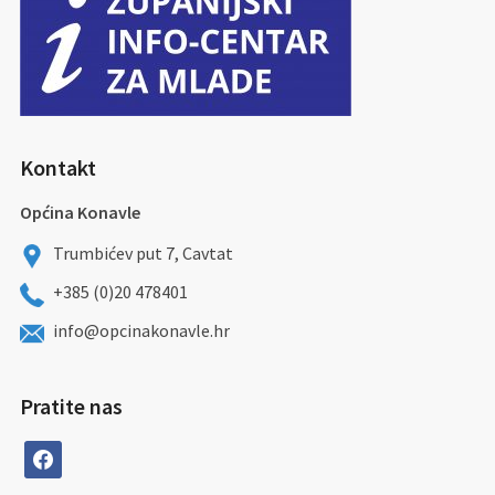
Kontakt
Općina Konavle
Trumbićev put 7, Cavtat
+385 (0)20 478401
info@opcinakonavle.hr
Pratite nas
facebook