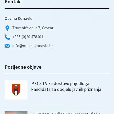
Kontakt
Općina Konavle
Trumbićev put 7, Cavtat
+385 (0)20 478401
info@opcinakonavle.hr
Posljedne objave
P O Z I V za dostavu prijedloga
kandidata za dodjelu javnih priznanja