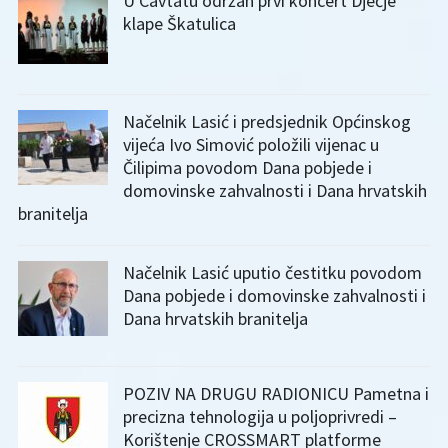
U Cavtatu održan prvi koncert Dječje
klape Škatulica
Načelnik Lasić i predsjednik Općinskog
vijeća Ivo Simović položili vijenac u
Čilipima povodom Dana pobjede i
domovinske zahvalnosti i Dana hrvatskih
branitelja
Načelnik Lasić uputio čestitku povodom
Dana pobjede i domovinske zahvalnosti i
Dana hrvatskih branitelja
POZIV NA DRUGU RADIONICU Pametna i
precizna tehnologija u poljoprivredi –
Korištenje CROSSMART platforme