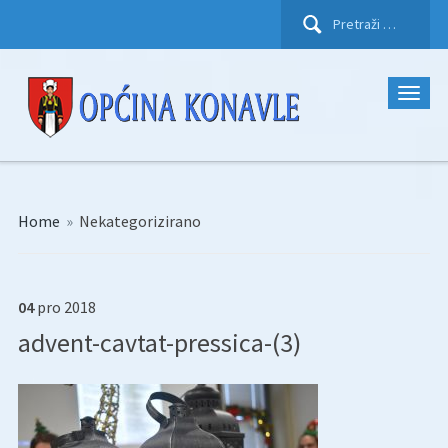
Pretraži:
Home
»
Nekategorizirano
04
pro
2018
advent-cavtat-pressica-(3)