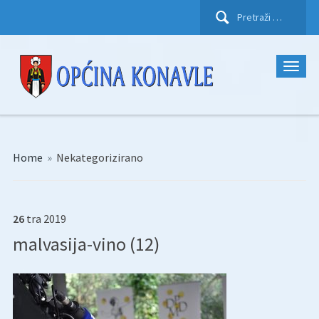
Pretraži:
Home
»
Nekategorizirano
26
tra
2019
malvasija-vino (12)