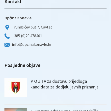
Kontakt
Općina Konavle
Trumbićev put 7, Cavtat
+385 (0)20 478401
info@opcinakonavle.hr
Posljedne objave
P O Z I V za dostavu prijedloga
kandidata za dodjelu javnih priznanja