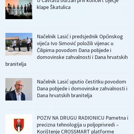
U Cavtatu održan prvi koncert Dječje
klape Škatulica
Načelnik Lasić i predsjednik Općinskog
vijeća Ivo Simović položili vijenac u
Čilipima povodom Dana pobjede i
domovinske zahvalnosti i Dana hrvatskih
branitelja
Načelnik Lasić uputio čestitku povodom
Dana pobjede i domovinske zahvalnosti i
Dana hrvatskih branitelja
POZIV NA DRUGU RADIONICU Pametna i
precizna tehnologija u poljoprivredi –
Korištenje CROSSMART platforme