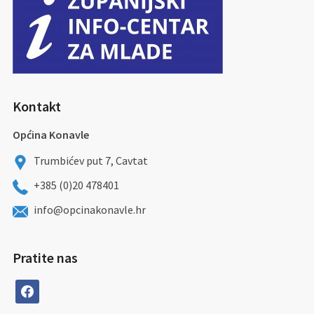
Kontakt
Općina Konavle
Trumbićev put 7, Cavtat
+385 (0)20 478401
info@opcinakonavle.hr
Pratite nas
facebook