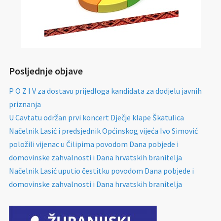
Posljednje objave
P O Z I V za dostavu prijedloga kandidata za dodjelu javnih
priznanja
U Cavtatu održan prvi koncert Dječje klape Škatulica
Načelnik Lasić i predsjednik Općinskog vijeća Ivo Simović
položili vijenac u Čilipima povodom Dana pobjede i
domovinske zahvalnosti i Dana hrvatskih branitelja
Načelnik Lasić uputio čestitku povodom Dana pobjede i
domovinske zahvalnosti i Dana hrvatskih branitelja