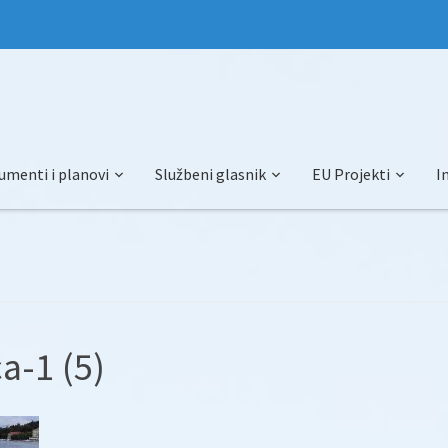
umenti i planovi
Službeni glasnik
EU Projekti
I
a-1 (5)