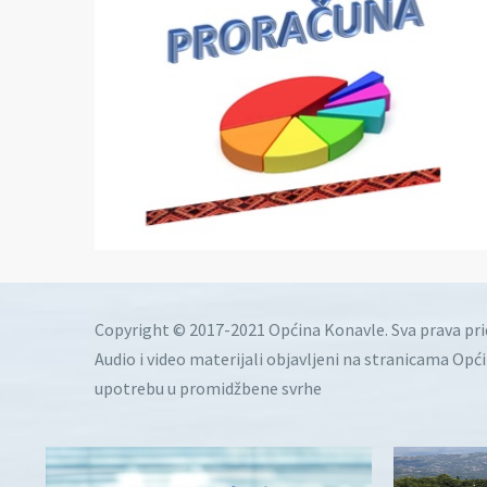
Copyright © 2017-2021 Općina Konavle. Sva prava pr
Audio i video materijali objavljeni na stranicama Opć
upotrebu u promidžbene svrhe