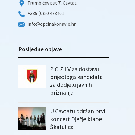
Trumbićev put 7, Cavtat
+385 (0)20 478401
info@opcinakonavle.hr
Posljedne objave
P O Z I V za dostavu
prijedloga kandidata
za dodjelu javnih
priznanja
U Cavtatu održan prvi
koncert Dječje klape
Škatulica