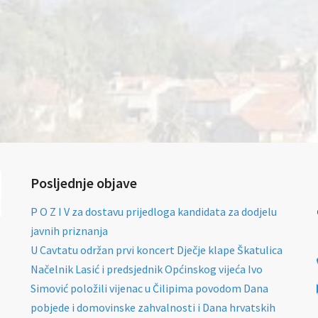
Posljednje objave
P O Z I V za dostavu prijedloga kandidata za dodjelu
javnih priznanja
U Cavtatu održan prvi koncert Dječje klape Škatulica
Načelnik Lasić i predsjednik Općinskog vijeća Ivo
Simović položili vijenac u Čilipima povodom Dana
pobjede i domovinske zahvalnosti i Dana hrvatskih