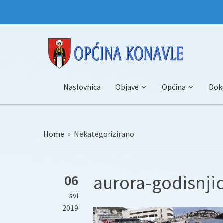
Naslovnica
Objave
Općina
Dok
Home
»
Nekategorizirano
aurora-godisnjic
06
svi
2019