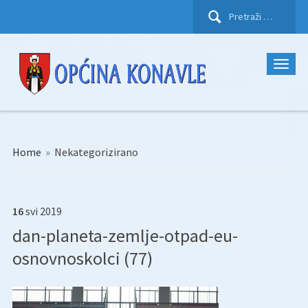
Pretraži:
Home
»
Nekategorizirano
16
svi
2019
dan-planeta-zemlje-otpad-eu-
osnovnoskolci (77)