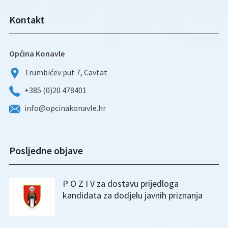
Kontakt
Općina Konavle
Trumbićev put 7, Cavtat
+385 (0)20 478401
info@opcinakonavle.hr
Posljedne objave
P O Z I V za dostavu prijedloga
kandidata za dodjelu javnih priznanja