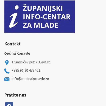
Kontakt
Općina Konavle
Trumbićev put 7, Cavtat
+385 (0)20 478401
info@opcinakonavle.hr
Pratite nas
facebook