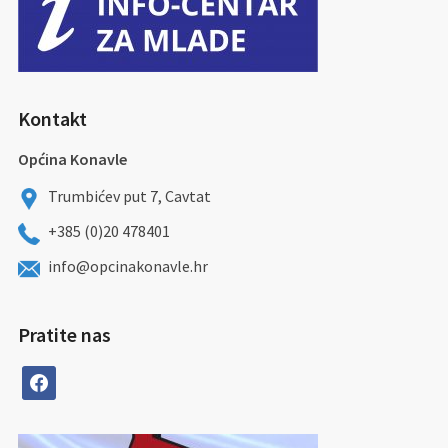
Kontakt
Općina Konavle
Trumbićev put 7, Cavtat
+385 (0)20 478401
info@opcinakonavle.hr
Pratite nas
facebook