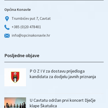
Općina Konavle
Trumbićev put 7, Cavtat
+385 (0)20 478401
info@opcinakonavle.hr
Posljedne objave
P O Z I V za dostavu prijedloga
kandidata za dodjelu javnih priznanja
U Cavtatu održan prvi koncert Dječje
klape Škatulica