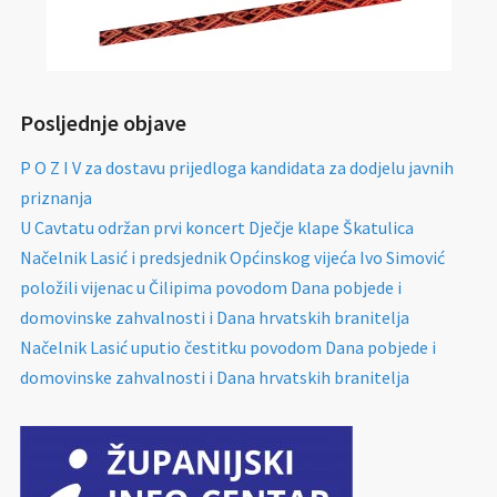
Posljednje objave
P O Z I V za dostavu prijedloga kandidata za dodjelu javnih
priznanja
U Cavtatu održan prvi koncert Dječje klape Škatulica
Načelnik Lasić i predsjednik Općinskog vijeća Ivo Simović
položili vijenac u Čilipima povodom Dana pobjede i
domovinske zahvalnosti i Dana hrvatskih branitelja
Načelnik Lasić uputio čestitku povodom Dana pobjede i
domovinske zahvalnosti i Dana hrvatskih branitelja