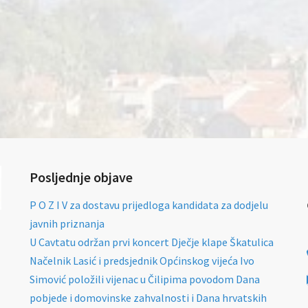
Posljednje objave
P O Z I V za dostavu prijedloga kandidata za dodjelu
javnih priznanja
U Cavtatu održan prvi koncert Dječje klape Škatulica
Načelnik Lasić i predsjednik Općinskog vijeća Ivo
Simović položili vijenac u Čilipima povodom Dana
pobjede i domovinske zahvalnosti i Dana hrvatskih