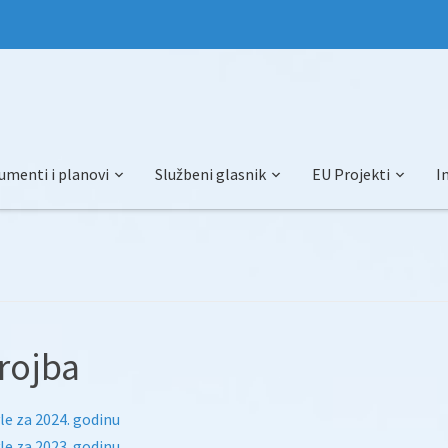
umenti i planovi
Službeni glasnik
EU Projekti
I
rojba
e za 2024. godinu
e za 2023. godinu