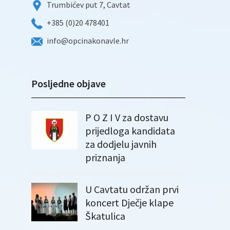
Trumbićev put 7, Cavtat
+385 (0)20 478401
info@opcinakonavle.hr
Posljedne objave
P O Z I V za dostavu
prijedloga kandidata
za dodjelu javnih
priznanja
U Cavtatu održan prvi
koncert Dječje klape
Škatulica