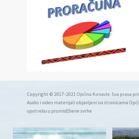
Copyright © 2017-2021 Općina Konavle. Sva prava pr
Audio i video materijali objavljeni na stranicama Opć
upotrebu u promidžbene svrhe