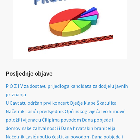
Posljednje objave
P O Z I V za dostavu prijedloga kandidata za dodjelu javnih
priznanja
U Cavtatu održan prvi koncert Dječje klape Škatulica
Načelnik Lasić i predsjednik Općinskog vijeća Ivo Simović
položili vijenac u Čilipima povodom Dana pobjede i
domovinske zahvalnosti i Dana hrvatskih branitelja
Načelnik Lasić uputio čestitku povodom Dana pobjede i