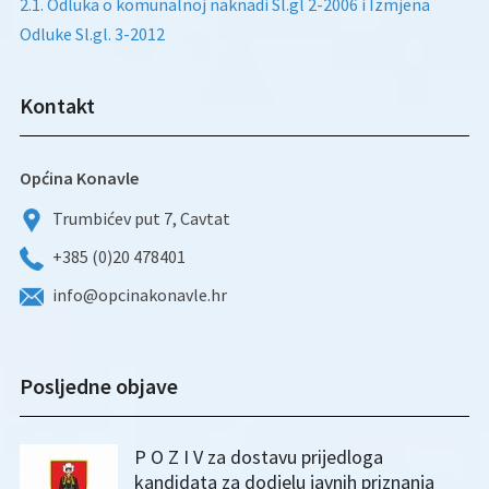
2.1. Odluka o komunalnoj naknadi Sl.gl 2-2006 i Izmjena
Odluke Sl.gl. 3-2012
Kontakt
Općina Konavle
Trumbićev put 7, Cavtat
+385 (0)20 478401
info@opcinakonavle.hr
Posljedne objave
P O Z I V za dostavu prijedloga
kandidata za dodjelu javnih priznanja