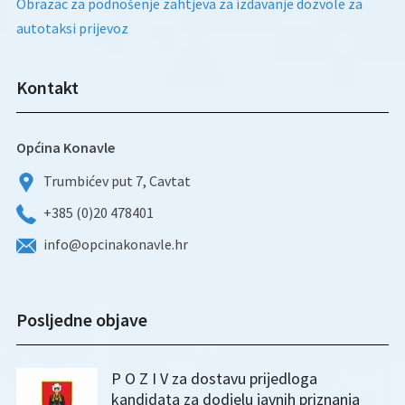
Obrazac za podnošenje zahtjeva za izdavanje dozvole za
autotaksi prijevoz
Kontakt
Općina Konavle
Trumbićev put 7, Cavtat
+385 (0)20 478401
info@opcinakonavle.hr
Posljedne objave
P O Z I V za dostavu prijedloga
kandidata za dodjelu javnih priznanja