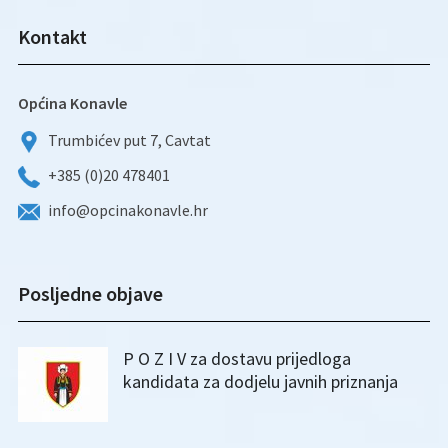
Kontakt
Općina Konavle
Trumbićev put 7, Cavtat
+385 (0)20 478401
info@opcinakonavle.hr
Posljedne objave
P O Z I V za dostavu prijedloga
kandidata za dodjelu javnih priznanja