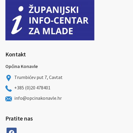
Kontakt
Općina Konavle
Trumbićev put 7, Cavtat
+385 (0)20 478401
info@opcinakonavle.hr
Pratite nas
facebook