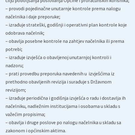
cilju poboljšanja poslovanja Općine i proračunskih korisnika;
– provodi pojedinačne unutarnje kontrole prema nalogu
načelnika i daje preporuke;
– izrađuje strateški, godišnji i operativni plan kontrole koje
odobrava načelnik;
– obavlja posebne kontrole na zahtjev načelnika ili prema
potrebi;
– izrađuje izvješća o obavljenoj unutarnjoj kontroli i
nadzoru;
– prati provedbu preporuka navedenih u izvješćima iz
prethodno obavljenih revizija i surađuje s Državnom
revizijom;
– izrađuje periodična i godišnja izvješća o radu i dostavlja ih
načelniku, nadležnim institucijama i osobama u skladu s
važećim propisima;
– obavlja i druge poslove po nalogu načelnika u skladu sa
zakonom i općinskim aktima.