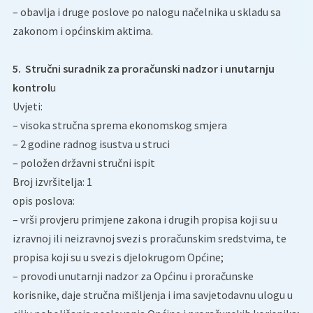
– obavlja i druge poslove po nalogu načelnika u skladu sa
zakonom i općinskim aktima.
5. Stručni suradnik za proračunski nadzor i unutarnju
kontrol
u
Uvjeti:
– visoka stručna sprema ekonomskog smjera
– 2 godine radnog isustva u struci
– položen državni stručni ispit
Broj izvršitelja: 1
opis poslova:
– vrši provjeru primjene zakona i drugih propisa koji su u
izravnoj ili neizravnoj svezi s proračunskim sredstvima, te
propisa koji su u svezi s djelokrugom Općine;
– provodi unutarnji nadzor za Općinu i proračunske
korisnike, daje stručna mišljenja i ima savjetodavnu ulogu u