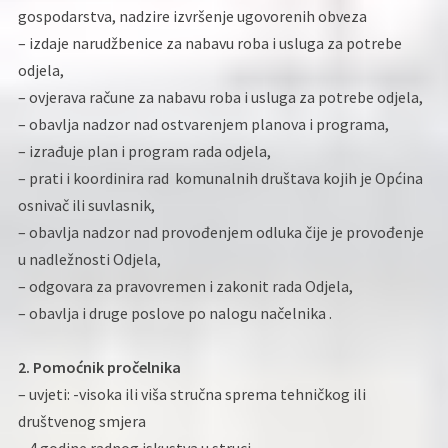
gospodarstva, nadzire izvršenje ugovorenih obveza
– izdaje narudžbenice za nabavu roba i usluga za potrebe
odjela,
– ovjerava račune za nabavu roba i usluga za potrebe odjela,
– obavlja nadzor nad ostvarenjem planova i programa,
– izrađuje plan i program rada odjela,
– prati i koordinira rad komunalnih društava kojih je Općina
osnivač ili suvlasnik,
– obavlja nadzor nad provođenjem odluka čije je provođenje
u nadležnosti Odjela,
– odgovara za pravovremen i zakonit rada Odjela,
– obavlja i druge poslove po nalogu načelnika .
2. Pomoćnik pročelnika
– uvjeti: -visoka ili viša stručna sprema tehničkog ili
društvenog smjera