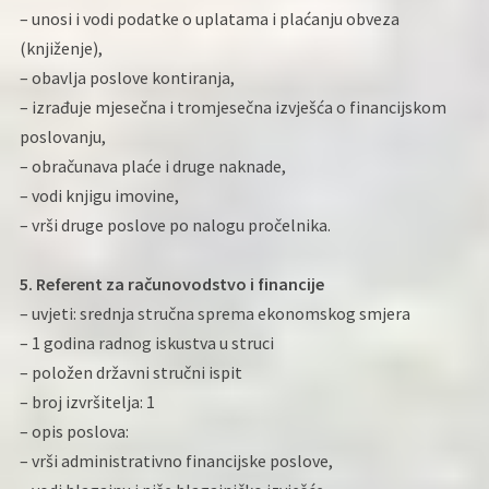
– unosi i vodi podatke o uplatama i plaćanju obveza
(knjiženje),
– obavlja poslove kontiranja,
– izrađuje mjesečna i tromjesečna izvješća o financijskom
poslovanju,
– obračunava plaće i druge naknade,
– vodi knjigu imovine,
– vrši druge poslove po nalogu pročelnika.
5. Referent za računovodstvo i financije
– uvjeti: srednja stručna sprema ekonomskog smjera
– 1 godina radnog iskustva u struci
– položen državni stručni ispit
– broj izvršitelja: 1
– opis poslova:
– vrši administrativno financijske poslove,