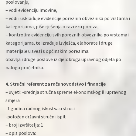
poslovanju,
– vodi evidenciju imovine,
– vodi i usklađuje evidencije poreznih obveznika po vrstama i
kategorijama, piše rješenja o razrezu poreza,
– kontrolira evidenciju svih poreznih obveznika po vrstama i
kategorijama, te izrađuje izvješća, elaborate i druge
materijale u svezi s općinskim porezima.
obavlja i druge poslove iz djelokruga upravnog odjela po
nalogu pročelnika.
4. Stručni referent za računovodstvo i financije
– uvjeti: -srednja stručna spreme ekonomskog ili upravnog
smjera
-1 godina radnog iskustva u struci
-položen državni stručni ispit
– broj izvršitelja: 1
– opis poslova: