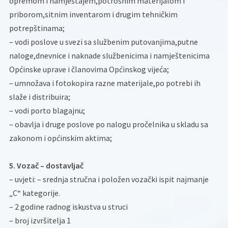
opremom i namještajem,potrošnim materijalom i
priborom,sitnim inventarom i drugim tehničkim
potrepštinama;
– vodi poslove u svezi sa službenim putovanjima,putne
naloge,dnevnice i naknade službenicima i namještenicima
Općinske uprave i članovima Općinskog vijeća;
– umnožava i fotokopira razne materijale,po potrebi ih
slaže i distribuira;
– vodi porto blagajnu;
– obavlja i druge poslove po nalogu pročelnika u skladu sa
zakonom i općinskim aktima;
5. Vozač – dostavljač
– uvjeti: – srednja stručna i položen vozački ispit najmanje
„C“ kategorije.
– 2 godine radnog iskustva u struci
– broj izvršitelja 1