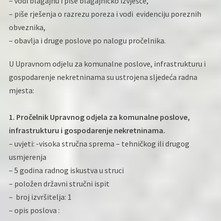
– vodi blagajnu i piše blagajničko izvješće,
– piše rješenja o razrezu poreza i vodi evidenciju poreznih
obveznika,
– obavlja i druge poslove po nalogu pročelnika.
U Upravnom odjelu za komunalne poslove, infrastrukturu i
gospodarenje nekretninama su ustrojena sljedeća radna
mjesta:
1. Pročelnik Upravnog odjela za komunalne poslove,
infrastrukturu i gospodarenje nekretninama.
– uvjeti: -visoka stručna sprema – tehničkog ili drugog
usmjerenja
– 5 godina radnog iskustva u struci
– položen državni stručni ispit
– broj izvršitelja: 1
– opis poslova :