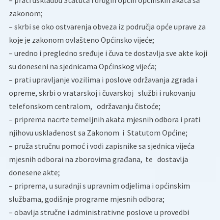
– prati uskladbu Statuta i drugih općih općinskih akata sa
zakonom;
– skrbi se oko ostvarenja obveza iz područja opće uprave za
koje je zakonom ovlašteno Općinsko vijeće;
– uredno i pregledno sređuje i čuva te dostavlja sve akte koji
su doneseni na sjednicama Općinskog vijeća;
– prati upravljanje vozilima i poslove održavanja zgrada i
opreme, skrbi o vratarskoj i čuvarskoj službi i rukovanju
telefonskom centralom, održavanju čistoće;
– priprema nacrte temeljnih akata mjesnih odbora i prati
njihovu usklađenost sa Zakonom i Statutom Općine;
– pruža stručnu pomoć i vodi zapisnike sa sjednica vijeća
mjesnih odborai na zborovima građana, te dostavlja
donesene akte;
– priprema, u suradnji s upravnim odjelima i općinskim
službama, godišnje programe mjesnih odbora;
– obavlja stručne i administrativne poslove u provedbi