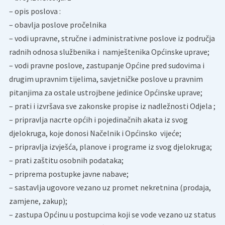
– opis poslova :
– obavlja poslove pročelnika
– vodi upravne, stručne i administrativne poslove iz područja
radnih odnosa službenika i namještenika Općinske uprave;
– vodi pravne poslove, zastupanje Općine pred sudovima i
drugim upravnim tijelima, savjetničke poslove u pravnim
pitanjima za ostale ustrojbene jedinice Općinske uprave;
– prati i izvršava sve zakonske propise iz nadležnosti Odjela ;
– pripravlja nacrte općih i pojedinačnih akata iz svog
djelokruga, koje donosi Načelnik i Općinsko vijeće;
– pripravlja izvješća, planove i programe iz svog djelokruga;
– prati zaštitu osobnih podataka;
– priprema postupke javne nabave;
– sastavlja ugovore vezano uz promet nekretnina (prodaja,
zamjene, zakup);
– zastupa Općinu u postupcima koji se vode vezano uz status