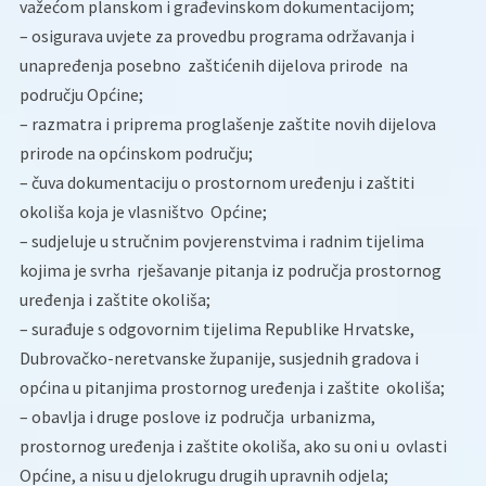
važećom planskom i građevinskom dokumentacijom;
– osigurava uvjete za provedbu programa održavanja i
unapređenja posebno zaštićenih dijelova prirode na
području Općine;
– razmatra i priprema proglašenje zaštite novih dijelova
prirode na općinskom području;
– čuva dokumentaciju o prostornom uređenju i zaštiti
okoliša koja je vlasništvo Općine;
– sudjeluje u stručnim povjerenstvima i radnim tijelima
kojima je svrha rješavanje pitanja iz područja prostornog
uređenja i zaštite okoliša;
– surađuje s odgovornim tijelima Republike Hrvatske,
Dubrovačko-neretvanske županije, susjednih gradova i
općina u pitanjima prostornog uređenja i zaštite okoliša;
– obavlja i druge poslove iz područja urbanizma,
prostornog uređenja i zaštite okoliša, ako su oni u ovlasti
Općine, a nisu u djelokrugu drugih upravnih odjela;