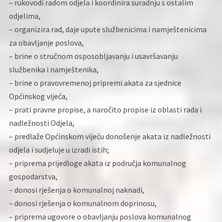
– rukovodi radom odjela i koordinira suradnju s ostalim
odjelima,
– organizira rad, daje upute službenicima i namještenicima
za obavljanje poslova,
– brine o stručnom osposobljavanju i usavršavanju
službenika i namještenika,
– brine o pravovremenoj pripremi akata za sjednice
Općinskog vijeća,
– prati pravne propise, a naročito propise iz oblasti rada i
nadležnosti Odjela,
– predlaže Općinskom vijeću donošenje akata iz nadležnosti
odjela i sudjeluje u izradi istih;
– priprema prijedloge akata iz područja komunalnog
gospodarstva,
– donosi rješenja o komunalnoj naknadi,
– donosi rješenja o komunalnom doprinosu,
– priprema ugovore o obavljanju poslova komunalnog