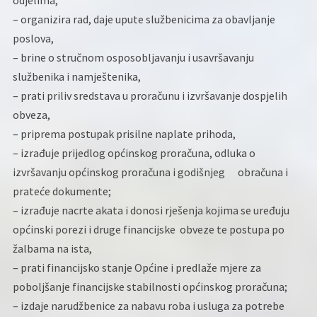
odjelima,
– organizira rad, daje upute službenicima za obavljanje
poslova,
– brine o stručnom osposobljavanju i usavršavanju
službenika i namještenika,
– prati priliv sredstava u proračunu i izvršavanje dospjelih
obveza,
– priprema postupak prisilne naplate prihoda,
– izrađuje prijedlog općinskog proračuna, odluka o
izvršavanju općinskog proračuna i godišnjeg obračuna i
prateće dokumente;
– izrađuje nacrte akata i donosi rješenja kojima se uređuju
općinski porezi i druge financijske obveze te postupa po
žalbama na ista,
– prati financijsko stanje Općine i predlaže mjere za
poboljšanje financijske stabilnosti općinskog proračuna;
– izdaje narudžbenice za nabavu roba i usluga za potrebe