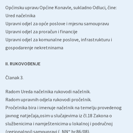
Općinsku upravu Općine Konavle, sukladno Odluci, čine:
Ured načelnika
Upravni odjel za opće poslove i mjesnu samoupravu
Upravni odjel za proračun i financije
Upravni odjel za komunalne poslove, infrastrukturu i
gospodarenje nekretninama
II. RUKOVOĐENJE
Članak 3.
Radom Ureda načelnika rukovodi načelnik.
Radom upravnih odjela rukovodi pročelnik.
Pročelnika bira i imenuje načelnik na temelju provedenog
javnog natječaja,osim u slučajevima iz čl.18 Zakona o
službenicima i namještenicima u lokalnoj i područnoj
(regionalnoj) samoupravi („NN“ br.86/08).