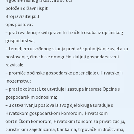
4 godine radnog iskustva u struci
položen državni ispit
Broj izvršitelja: 1
opis poslova :
– prati evidencije svih pravnih i fizičkih osoba iz općinskog
gospodarstva;
– temeljem utvrđenog stanja predlaže poboljšanje uvjeta za
poslovanje, čime bi se omogućio daljnji gospodarstveni
razvitak;
– promiče općinske gospodarske potencijale u Hrvatskoj i
inozemstvu;
– prati okolnosti, te utvrđuje i zastupa interese Općine u
gospodarskim odnosima;
– u ostvarivanju poslova iz svog djelokruga surađuje s
Hrvatskom gospodarskom komorom, Hrvatskom
obrtničkom komorom, Hrvatskim fondom za privatizaciju,
turističkim zajednicama, bankama, trgovačkim društvima,