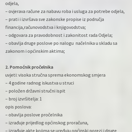
odjela,
– ovjerava račune za nabavu roba i usluga za potrebe odjela,
– prati i izvršava sve zakonske propise iz područja
financija,računovodstva i knjigovodstva;
– odgovara za pravodobnost i zakonitost rada Odjela;
– obavlja druge poslove po nalogu načelnika u skladu sa
zakonom i općinskim aktima;
2. Pomoćnik pročelnika
uvjeti: visoka stručna sprema ekonomskog smjera
– 4 godine radnog iskustva u struci
– položen državni stručni ispit
– broj izvršitelja: 1
opis poslova:
– obavlja poslove pročelnika
– izrađuje prijedlog općinskog proračuna,
– izrađuje akte kojima se uređuju općinski porezi i druge