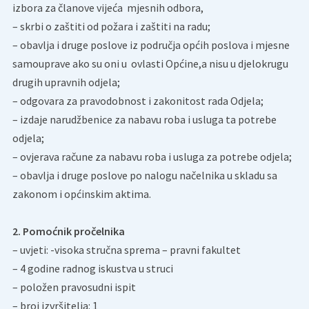
izbora za članove vijeća mjesnih odbora,
– skrbi o zaštiti od požara i zaštiti na radu;
– obavlja i druge poslove iz područja općih poslova i mjesne
samouprave ako su oni u ovlasti Općine,a nisu u djelokrugu
drugih upravnih odjela;
– odgovara za pravodobnost i zakonitost rada Odjela;
– izdaje narudžbenice za nabavu roba i usluga ta potrebe
odjela;
– ovjerava račune za nabavu roba i usluga za potrebe odjela;
– obavlja i druge poslove po nalogu načelnika u skladu sa
zakonom i općinskim aktima.
2. Pomoćnik pročelnika
– uvjeti: -visoka stručna sprema – pravni fakultet
– 4 godine radnog iskustva u struci
– položen pravosudni ispit
– broj izvršitelja: 1