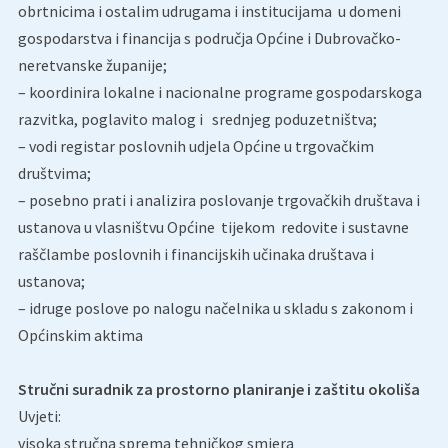
obrtnicima i ostalim udrugama i institucijama u domeni
gospodarstva i financija s područja Općine i Dubrovačko-
neretvanske županije;
– koordinira lokalne i nacionalne programe gospodarskoga
razvitka, poglavito malog i srednjeg poduzetništva;
– vodi registar poslovnih udjela Općine u trgovačkim
društvima;
– posebno prati i analizira poslovanje trgovačkih društava i
ustanova u vlasništvu Općine tijekom redovite i sustavne
raščlambe poslovnih i financijskih učinaka društava i
ustanova;
– idruge poslove po nalogu načelnika u skladu s zakonom i
Općinskim aktima
Stručni suradnik za prostorno planiranje i zaštitu okoliša
Uvjeti:
visoka stručna sprema tehničkog smjera