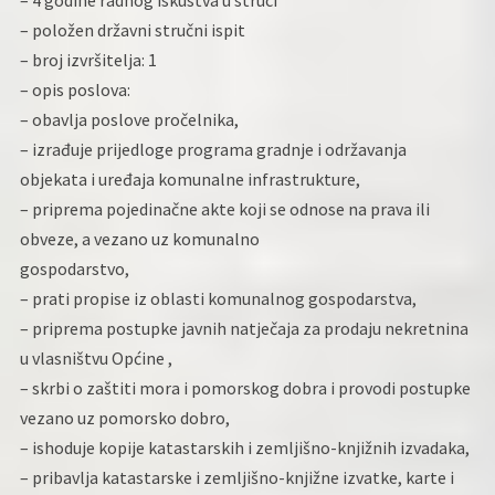
– 4 godine radnog iskustva u struci
– položen državni stručni ispit
– broj izvršitelja: 1
– opis poslova:
– obavlja poslove pročelnika,
– izrađuje prijedloge programa gradnje i održavanja
objekata i uređaja komunalne infrastrukture,
– priprema pojedinačne akte koji se odnose na prava ili
obveze, a vezano uz komunalno
gospodarstvo,
– prati propise iz oblasti komunalnog gospodarstva,
– priprema postupke javnih natječaja za prodaju nekretnina
u vlasništvu Općine ,
– skrbi o zaštiti mora i pomorskog dobra i provodi postupke
vezano uz pomorsko dobro,
– ishoduje kopije katastarskih i zemljišno-knjižnih izvadaka,
– pribavlja katastarske i zemljišno-knjižne izvatke, karte i