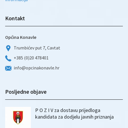
Kontakt
Općina Konavle
Trumbićev put 7, Cavtat
+385 (0)20 478401
info@opcinakonavle.hr
Posljedne objave
P O Z I V za dostavu prijedloga
kandidata za dodjelu javnih priznanja