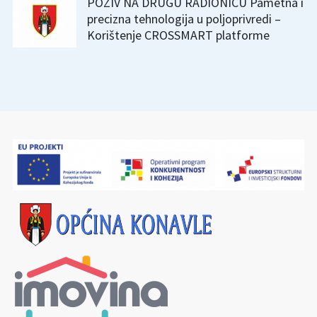
POZIV NA DRUGU RADIONICU Pametna i
precizna tehnologija u poljoprivredi –
Korištenje CROSSMART platforme