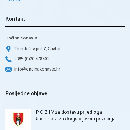
Kontakt
Općina Konavle
Trumbićev put 7, Cavtat
+385 (0)20 478401
info@opcinakonavle.hr
Posljedne objave
P O Z I V za dostavu prijedloga
kandidata za dodjelu javnih priznanja