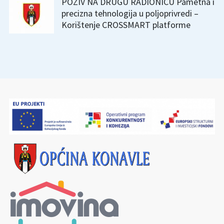
POZIV NA DRUGU RADIONICU Pametna i
precizna tehnologija u poljoprivredi –
Korištenje CROSSMART platforme