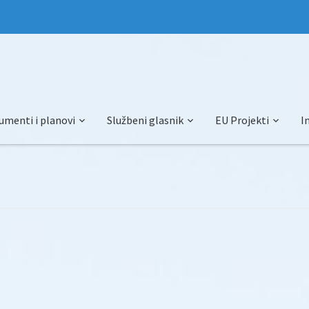
umenti i planovi
Službeni glasnik
EU Projekti
I