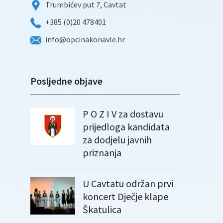
Trumbićev put 7, Cavtat
+385 (0)20 478401
info@opcinakonavle.hr
Posljedne objave
P O Z I V za dostavu
prijedloga kandidata
za dodjelu javnih
priznanja
U Cavtatu održan prvi
koncert Dječje klape
Škatulica