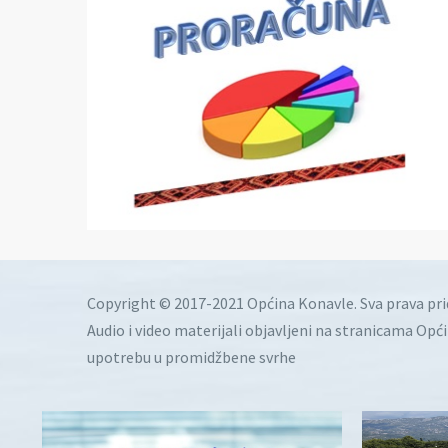
Copyright © 2017-2021 Općina Konavle. Sva prava pr
Audio i video materijali objavljeni na stranicama Opć
upotrebu u promidžbene svrhe