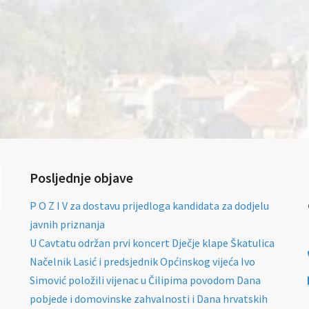
Posljednje objave
P O Z I V za dostavu prijedloga kandidata za dodjelu
javnih priznanja
U Cavtatu održan prvi koncert Dječje klape Škatulica
Načelnik Lasić i predsjednik Općinskog vijeća Ivo
Simović položili vijenac u Čilipima povodom Dana
pobjede i domovinske zahvalnosti i Dana hrvatskih