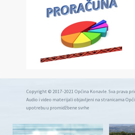
Copyright © 2017-2021 Općina Konavle. Sva prava pr
Audio i video materijali objavljeni na stranicama Opć
upotrebu u promidžbene svrhe