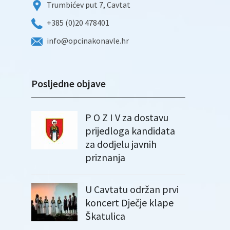
Trumbićev put 7, Cavtat
+385 (0)20 478401
info@opcinakonavle.hr
Posljedne objave
P O Z I V za dostavu
prijedloga kandidata
za dodjelu javnih
priznanja
U Cavtatu održan prvi
koncert Dječje klape
Škatulica