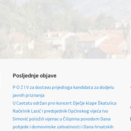
Posljednje objave
P O Z I V za dostavu prijedloga kandidata za dodjelu
javnih priznanja
U Cavtatu održan prvi koncert Dječje klape Škatulica
Načelnik Lasić i predsjednik Općinskog vijeća Ivo
Simović položili vijenac u Čilipima povodom Dana
pobjede i domovinske zahvalnosti i Dana hrvatskih