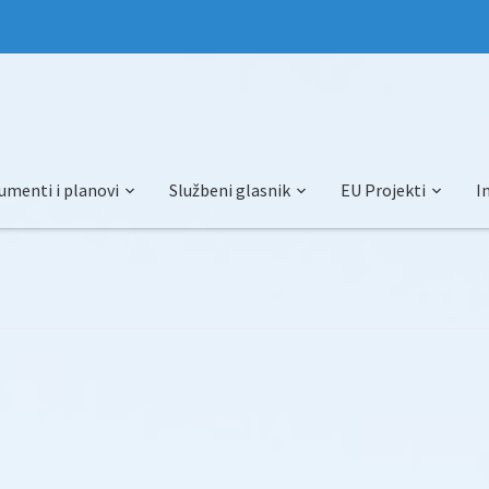
umenti i planovi
Službeni glasnik
EU Projekti
I