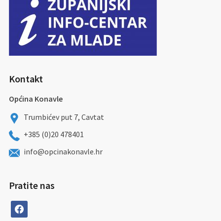
Kontakt
Općina Konavle
Trumbićev put 7, Cavtat
+385 (0)20 478401
info@opcinakonavle.hr
Pratite nas
facebook