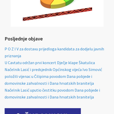
Posljednje objave
P O Z I V za dostavu prijedloga kandidata za dodjelu javnih
priznanja
U Cavtatu održan prvi koncert Dječje klape Škatulica
Načelnik Lasić i predsjednik Općinskog vijeća Ivo Simović
položili vijenac u Čilipima povodom Dana pobjede i
domovinske zahvalnosti i Dana hrvatskih branitelja
Načelnik Lasić uputio čestitku povodom Dana pobjede i
domovinske zahvalnosti i Dana hrvatskih branitelja