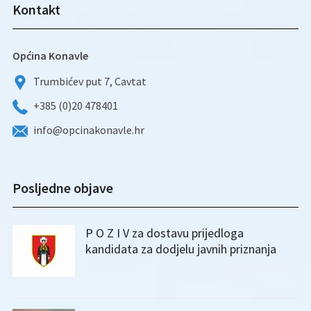
Kontakt
Općina Konavle
Trumbićev put 7, Cavtat
+385 (0)20 478401
info@opcinakonavle.hr
Posljedne objave
P O Z I V za dostavu prijedloga
kandidata za dodjelu javnih priznanja