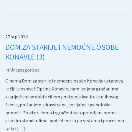
27
srp
2014
DOM ZA STARIJE I NEMOĆNE OSOBE
KONAVLE (3)
in
Uncategorised
O nama Dom za starije i nemoćne osobe Konavle ustanova
je čiji je osnivač Općina Konavle, namijenjena građanima
starije životne dobi s ciljem podizanja kvalitete njihovog
života, pružanjem zdravstvene, socijalne i psihološke
pomoći. Prostori doma izgrađeni su i opremljeni prema
visokim standardima, podijeljeni su po vrstama i procesima
rada i […]