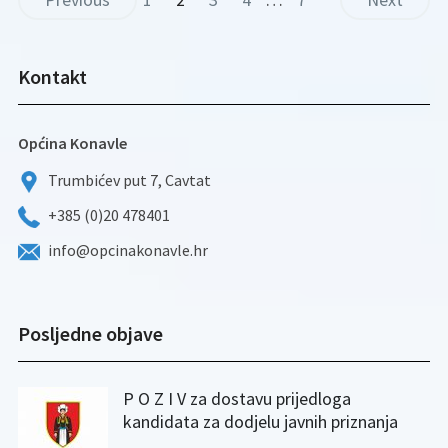
Kontakt
Općina Konavle
Trumbićev put 7, Cavtat
+385 (0)20 478401
info@opcinakonavle.hr
Posljedne objave
P O Z I V za dostavu prijedloga
kandidata za dodjelu javnih priznanja