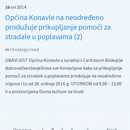
26
svi
2014
Općina Konavle na neodređeno
produžuje prikupljanje pomoći za
stradale u poplavama (2)
in
Uncategorised
OBAVIJEST Općina Konavle u suradnji s Caritasom Biskupije
dubrovačkeobavještava sve Konavljane kako se prikupljanje
pomoći za stradale u poplavama produljuje na neodređeno
vrijeme i to od 26. svibnja 2014. g. UTORKOM od 9,00 – 13,00
h u prostorijama Doma kulture na Grudi.
Previous
1
2
3
4
…
7
Next