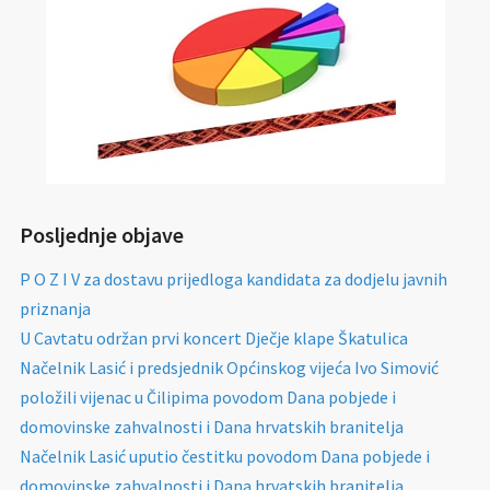
Posljednje objave
P O Z I V za dostavu prijedloga kandidata za dodjelu javnih
priznanja
U Cavtatu održan prvi koncert Dječje klape Škatulica
Načelnik Lasić i predsjednik Općinskog vijeća Ivo Simović
položili vijenac u Čilipima povodom Dana pobjede i
domovinske zahvalnosti i Dana hrvatskih branitelja
Načelnik Lasić uputio čestitku povodom Dana pobjede i
domovinske zahvalnosti i Dana hrvatskih branitelja