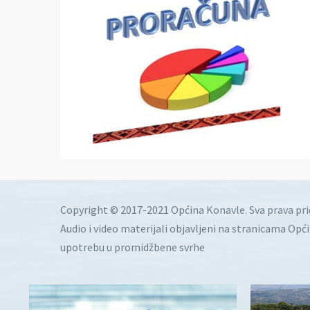
Copyright © 2017-2021 Općina Konavle. Sva prava pr
Audio i video materijali objavljeni na stranicama Opć
upotrebu u promidžbene svrhe