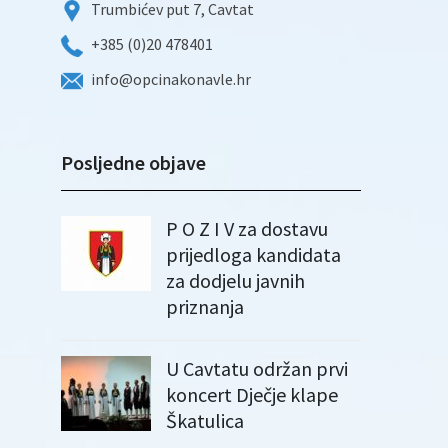
Trumbićev put 7, Cavtat
+385 (0)20 478401
info@opcinakonavle.hr
Posljedne objave
P O Z I V za dostavu
prijedloga kandidata
za dodjelu javnih
priznanja
U Cavtatu održan prvi
koncert Dječje klape
Škatulica