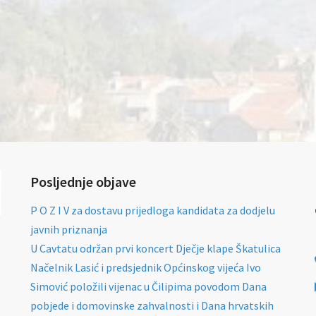
Posljednje objave
P O Z I V za dostavu prijedloga kandidata za dodjelu
javnih priznanja
U Cavtatu održan prvi koncert Dječje klape Škatulica
Načelnik Lasić i predsjednik Općinskog vijeća Ivo
Simović položili vijenac u Čilipima povodom Dana
pobjede i domovinske zahvalnosti i Dana hrvatskih