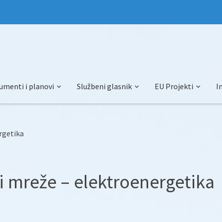
umenti i planovi
Službeni glasnik
EU Projekti
I
ergetika
 i mreže – elektroenergetika