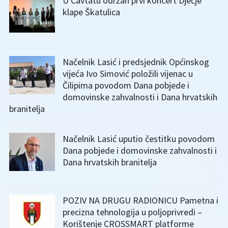
U Cavtatu održan prvi koncert Dječje
klape Škatulica
Načelnik Lasić i predsjednik Općinskog
vijeća Ivo Simović položili vijenac u
Čilipima povodom Dana pobjede i
domovinske zahvalnosti i Dana hrvatskih
branitelja
Načelnik Lasić uputio čestitku povodom
Dana pobjede i domovinske zahvalnosti i
Dana hrvatskih branitelja
POZIV NA DRUGU RADIONICU Pametna i
precizna tehnologija u poljoprivredi –
Korištenje CROSSMART platforme