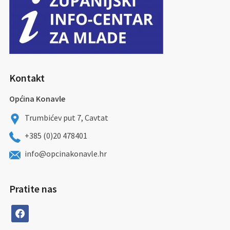
Kontakt
Općina Konavle
Trumbićev put 7, Cavtat
+385 (0)20 478401
info@opcinakonavle.hr
Pratite nas
facebook