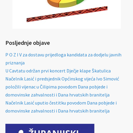
Posljednje objave
P O Z I V za dostavu prijedloga kandidata za dodjelu javnih
priznanja
U Cavtatu održan prvi koncert Dječje klape Škatulica
Načelnik Lasić i predsjednik Općinskog vijeća Ivo Simović
položili vijenac u Čilipima povodom Dana pobjede i
domovinske zahvalnosti i Dana hrvatskih branitelja
Načelnik Lasić uputio čestitku povodom Dana pobjede i
domovinske zahvalnosti i Dana hrvatskih branitelja