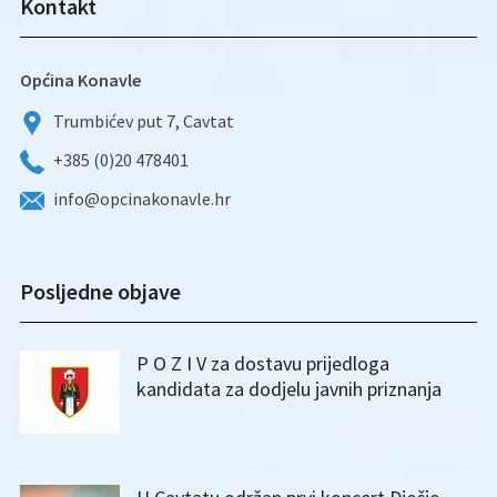
Kontakt
Općina Konavle
Trumbićev put 7, Cavtat
+385 (0)20 478401
info@opcinakonavle.hr
Posljedne objave
P O Z I V za dostavu prijedloga
kandidata za dodjelu javnih priznanja