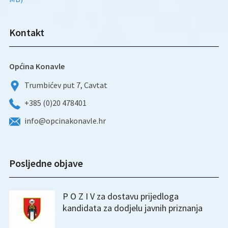
Kontakt
Općina Konavle
Trumbićev put 7, Cavtat
+385 (0)20 478401
info@opcinakonavle.hr
Posljedne objave
P O Z I V za dostavu prijedloga
kandidata za dodjelu javnih priznanja