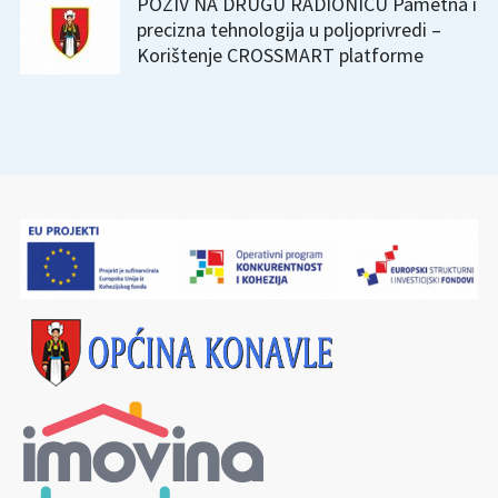
POZIV NA DRUGU RADIONICU Pametna i
precizna tehnologija u poljoprivredi –
Korištenje CROSSMART platforme