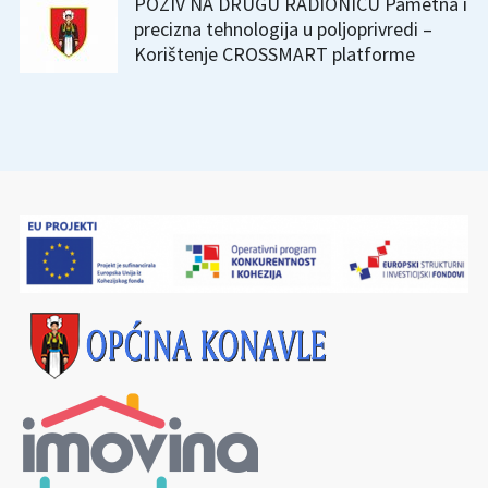
POZIV NA DRUGU RADIONICU Pametna i
precizna tehnologija u poljoprivredi –
Korištenje CROSSMART platforme