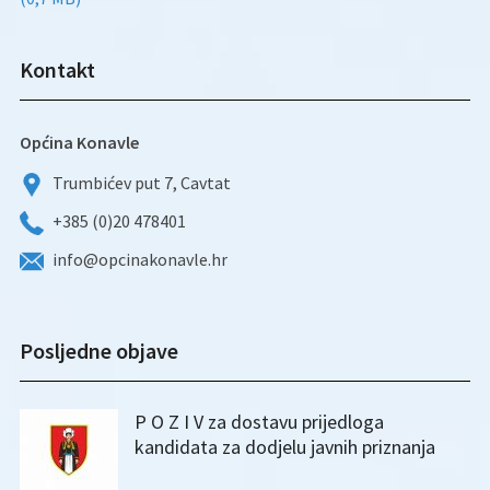
Kontakt
Općina Konavle
Trumbićev put 7, Cavtat
+385 (0)20 478401
info@opcinakonavle.hr
Posljedne objave
P O Z I V za dostavu prijedloga
kandidata za dodjelu javnih priznanja