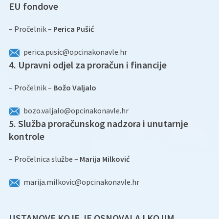
EU fondove
– Pročelnik –
Perica Pušić
perica.pusic@opcinakonavle.hr
4. Upravni odjel za proračun i financije
– Pročelnik –
Božo Valjalo
bozo.valjalo@opcinakonavle.hr
5. Služba proračunskog nadzora i unutarnje
kontrole
– Pročelnica službe –
Marija Milković
marija.milkovic@opcinakonavle.hr
USTANOVE KOJE JE OSNOVALA I KOJIM