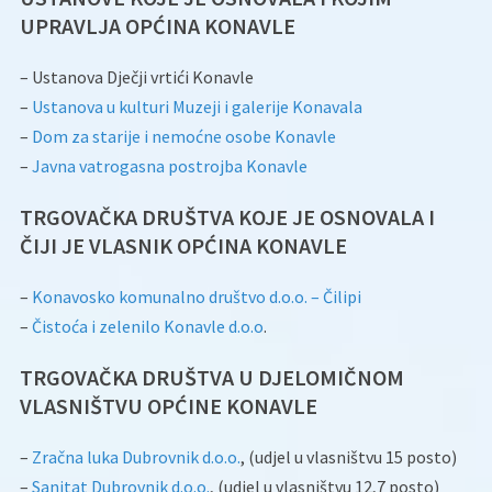
UPRAVLJA OPĆINA KONAVLE
– Ustanova Dječji vrtići Konavle
–
Ustanova u kulturi Muzeji i galerije Konavala
–
Dom za starije i nemoćne osobe Konavle
–
Javna vatrogasna postrojba Konavle
TRGOVAČKA DRUŠTVA KOJE JE OSNOVALA I
ČIJI JE VLASNIK OPĆINA KONAVLE
–
Konavosko komunalno društvo d.o.o. – Čilipi
–
Čistoća i zelenilo Konavle d.o.o
.
TRGOVAČKA DRUŠTVA U DJELOMIČNOM
VLASNIŠTVU OPĆINE KONAVLE
–
Zračna luka Dubrovnik d.o.o.
, (udjel u vlasništvu 15 posto)
–
Sanitat Dubrovnik d.o.o.
, (udjel u vlasništvu 12,7 posto)