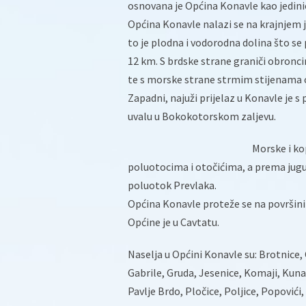
osnovana je Općina Konavle kao jedin
Općina Konavle nalazi se na krajnjem 
to je plodna i vodorodna dolina što se 
12 km. S brdske strane graniči obronci
te s morske strane strmim stijenama o
Zapadni, najuži prijelaz u Konavle je s
uvalu u Bokokotorskom zaljevu.
Morske i ko
poluotocima i otočićima, a prema jug
poluotok Prevlaka.
Općina Konavle proteže se na površini 
Općine je u Cavtatu.
Naselja u Općini Konavle su: Brotnice,
Gabrile, Gruda, Jesenice, Komaji, Kuna
Pavlje Brdo, Pločice, Poljice, Popovići,