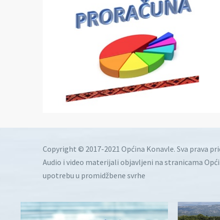
Copyright © 2017-2021 Općina Konavle. Sva prava pr
Audio i video materijali objavljeni na stranicama Opć
upotrebu u promidžbene svrhe