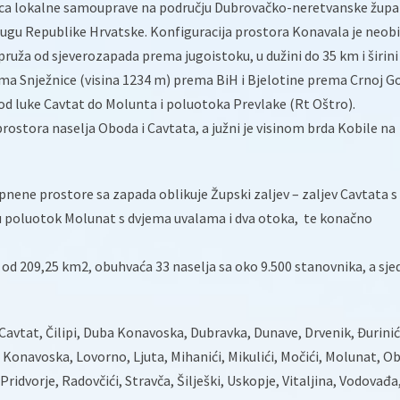
ica lokalne samouprave na području Dubrovačko-neretvanske župan
jugu Republike Hrvatske. Konfiguracija prostora Konavala je neobi
pruža od sjeverozapada prema jugoistoku, u dužini do 35 km i širini
ma Snježnice (visina 1234 m) prema BiH i Bjelotine prema Crnoj Go
d luke Cavtat do Molunta i poluotoka Prevlake (Rt Oštro).
 prostora naselja Oboda i Cavtata, a južni je visinom brda Kobile na
pnene prostore sa zapada oblikuje Župski zaljev – zaljev Cavtata s
u poluotok Molunat s dvjema uvalama i dva otoka, te konačno
od 209,25 km2, obuhvaća 33 naselja sa oko 9.500 stanovnika, a sje
 Cavtat, Čilipi, Duba Konavoska, Dubravka, Dunave, Drvenik, Đurinić
 Konavoska, Lovorno, Ljuta, Mihanići, Mikulići, Močići, Molunat, O
 Pridvorje, Radovčići, Stravča, Šilješki, Uskopje, Vitaljina, Vodovađa