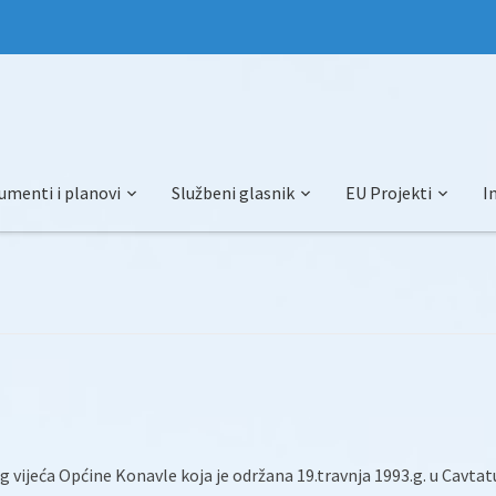
umenti i planovi
Službeni glasnik
EU Projekti
I
vijeća Općine Konavle koja je održana 19.travnja 1993.g. u Cavtat