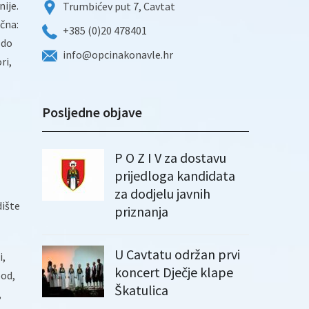
ije.
Trumbićev put 7, Cavtat
čna:
+385 (0)20 478401
 do
info@opcinakonavle.hr
ri,
Posljedne objave
P O Z I V za dostavu
prijedloga kandidata
za dodjelu javnih
dište
priznanja
U Cavtatu održan prvi
i,
koncert Dječje klape
bod,
Škatulica
,