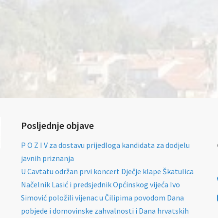
Posljednje objave
P O Z I V za dostavu prijedloga kandidata za dodjelu
javnih priznanja
U Cavtatu održan prvi koncert Dječje klape Škatulica
Načelnik Lasić i predsjednik Općinskog vijeća Ivo
Simović položili vijenac u Čilipima povodom Dana
pobjede i domovinske zahvalnosti i Dana hrvatskih