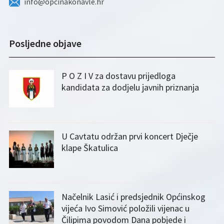
info@opcinakonavle.hr
Posljedne objave
P O Z I V za dostavu prijedloga
kandidata za dodjelu javnih priznanja
U Cavtatu održan prvi koncert Dječje
klape Škatulica
Načelnik Lasić i predsjednik Općinskog
vijeća Ivo Simović položili vijenac u
Čilipima povodom Dana pobjede i