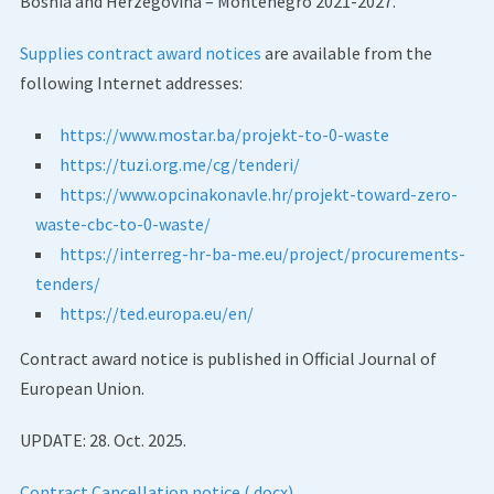
Bosnia and Herzegovina – Montenegro 2021-2027.
Supplies contract award notices
are available from the
following Internet addresses:
https://www.mostar.ba/projekt-to-0-waste
https://tuzi.org.me/cg/tenderi/
https://www.opcinakonavle.hr/projekt-toward-zero-
waste-cbc-to-0-waste/
https://interreg-hr-ba-me.eu/project/procurements-
tenders/
https://ted.europa.eu/en/
Contract award notice is published in Official Journal of
European Union.
UPDATE: 28. Oct. 2025.
Contract Cancellation notice (.docx)