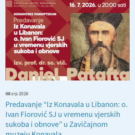
08
srp
2026
Predavanje “Iz Konavala u Libanon: o.
Ivan Fiorović SJ u vremenu vjerskih
sukoba i obnove” u Zavičajnom
muzeju Konavala