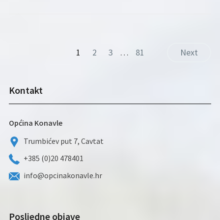
1
2
3
…
81
Next
Kontakt
Općina Konavle
Trumbićev put 7, Cavtat
+385 (0)20 478401
info@opcinakonavle.hr
Posljedne objave