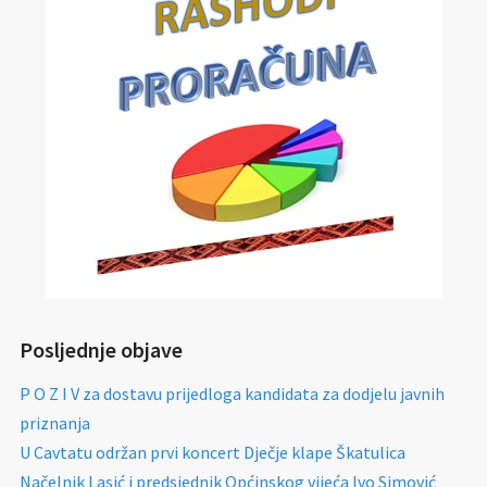
Posljednje objave
P O Z I V za dostavu prijedloga kandidata za dodjelu javnih
priznanja
U Cavtatu održan prvi koncert Dječje klape Škatulica
Načelnik Lasić i predsjednik Općinskog vijeća Ivo Simović