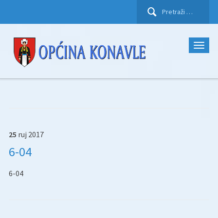
Pretraži:
25
ruj
2017
6-04
6-04