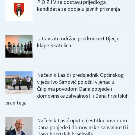
P O Z I V za dostavu prijedloga
kandidata za dodjelu javnih priznanja
U Cavtatu održan prvi koncert Dječje
klape Škatulica
Načelnik Lasić i predsjednik Općinskog
vijeća Ivo Simović položili vijenac u
Čilipima povodom Dana pobjede i
domovinske zahvalnosti i Dana hrvatskih
branitelja
Načelnik Lasić uputio čestitku povodom
Dana pobjede i domovinske zahvalnosti i
Dana hrvatskih branitelja