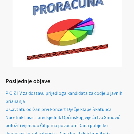
Posljednje objave
P O Z I V za dostavu prijedloga kandidata za dodjelu javnih
priznanja
U Cavtatu održan prvi koncert Dječje klape Škatulica
Načelnik Lasić i predsjednik Općinskog vijeća Ivo Simović
položili vijenac u Čilipima povodom Dana pobjede i
domovinske zahvalnosti i Dana hrvatskih branitelja