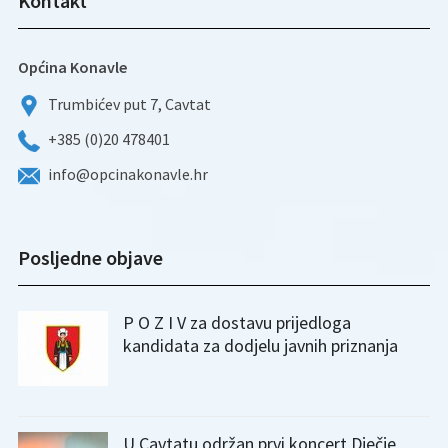
Kontakt
Općina Konavle
Trumbićev put 7, Cavtat
+385 (0)20 478401
info@opcinakonavle.hr
Posljedne objave
P O Z I V za dostavu prijedloga
kandidata za dodjelu javnih priznanja
U Cavtatu održan prvi koncert Dječje