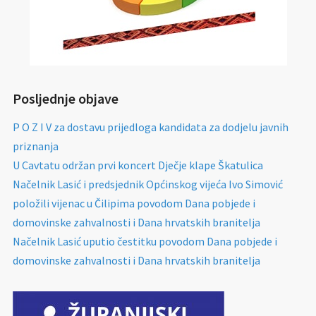
Posljednje objave
P O Z I V za dostavu prijedloga kandidata za dodjelu javnih
priznanja
U Cavtatu održan prvi koncert Dječje klape Škatulica
Načelnik Lasić i predsjednik Općinskog vijeća Ivo Simović
položili vijenac u Čilipima povodom Dana pobjede i
domovinske zahvalnosti i Dana hrvatskih branitelja
Načelnik Lasić uputio čestitku povodom Dana pobjede i
domovinske zahvalnosti i Dana hrvatskih branitelja