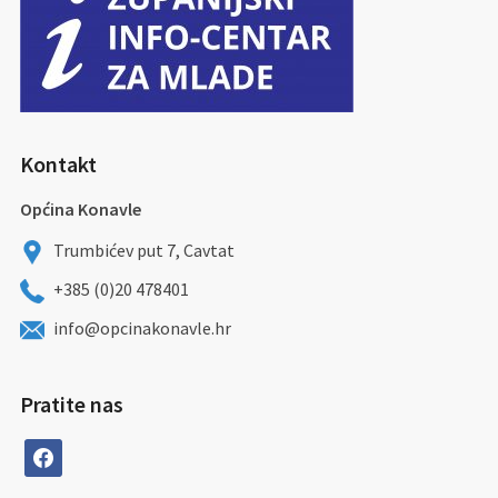
Kontakt
Općina Konavle
Trumbićev put 7, Cavtat
+385 (0)20 478401
info@opcinakonavle.hr
Pratite nas
facebook