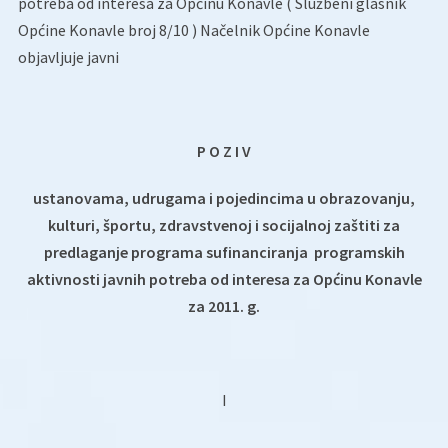
potreba od interesa za Općinu Konavle ( Službeni glasnik
Općine Konavle broj 8/10 ) Načelnik Općine Konavle
objavljuje javni
P O Z I V
ustanovama, udrugama i pojedincima u obrazovanju,
kulturi, športu, zdravstvenoj i socijalnoj zaštiti za
predlaganje programa sufinanciranja programskih
aktivnosti javnih potreba od interesa za Općinu Konavle
za 2011. g.
I