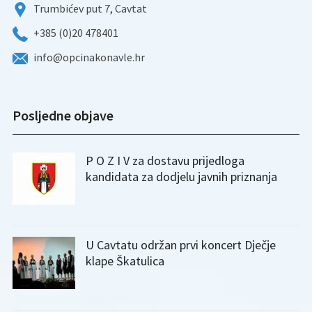
Trumbićev put 7, Cavtat
+385 (0)20 478401
info@opcinakonavle.hr
Posljedne objave
P O Z I V za dostavu prijedloga
kandidata za dodjelu javnih priznanja
U Cavtatu održan prvi koncert Dječje
klape Škatulica