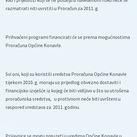
kao i prijedlozi koji se ne pošalju u navedenom roku neće se
razmatrati niti uvrstiti u Proračun za 2011. g.
Prihvaćeni programi financirati će se prema mogućnostima
Proračuna Općine Konavle.
Svi oni, koji su koristili sredstva Proračuna Općine Konavle
tijekom 2010. g. moraju uz prijedlog obvezno dostaviti i
financijsko izvješće iz kojeg će biti vidljivo u što su utrošena
proračunska sredstva, u protivnom neće biti uvršteni u
raspored sredstava za 2011. godinu.
Prijavnice se mogu preuzeti u uredima Općine Konavle u