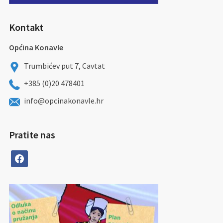
Kontakt
Općina Konavle
Trumbićev put 7, Cavtat
+385 (0)20 478401
info@opcinakonavle.hr
Pratite nas
facebook