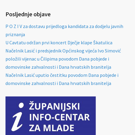
Posljednje objave
P O Z I V za dostavu prijedloga kandidata za dodjelu javnih
priznanja
U Cavtatu održan prvi koncert Dječje klape Škatulica
Načelnik Lasić i predsjednik Općinskog vijeća Ivo Simović
položili vijenac u Čilipima povodom Dana pobjede i
domovinske zahvalnosti i Dana hrvatskih branitelja
Načelnik Lasić uputio čestitku povodom Dana pobjede i
domovinske zahvalnosti i Dana hrvatskih branitelja