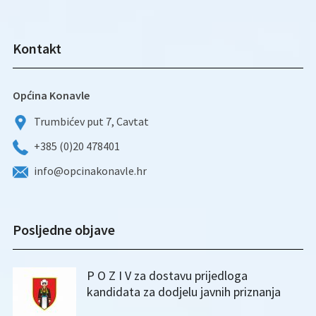
Kontakt
Općina Konavle
Trumbićev put 7, Cavtat
+385 (0)20 478401
info@opcinakonavle.hr
Posljedne objave
P O Z I V za dostavu prijedloga
kandidata za dodjelu javnih priznanja