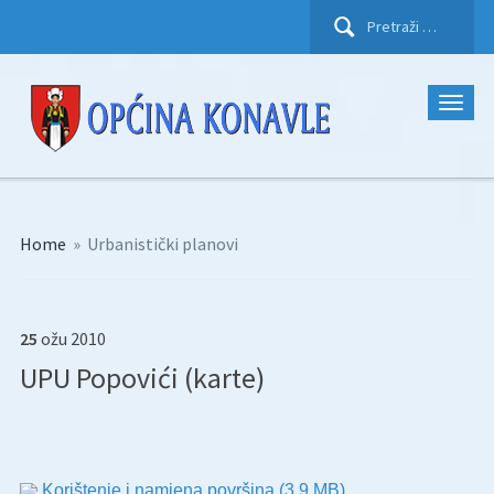
Pretraži:
Home
»
Urbanistički planovi
25
ožu
2010
UPU Popovići (karte)
Korištenje i namjena površina
(3,9 MB)