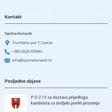
Kontakt
Općina Konavle
Trumbićev put 7, Cavtat
+385 (0)20 478401
info@opcinakonavle.hr
Posljedne objave
P O Z I V za dostavu prijedloga
kandidata za dodjelu javnih priznanja