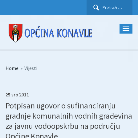
Pretraži:
Home
»
Vijesti
25
srp
2011
Potpisan ugovor o sufinanciranju
gradnje komunalnih vodnih građevina
za javnu vodoopskrbu na području
Općine Konavle