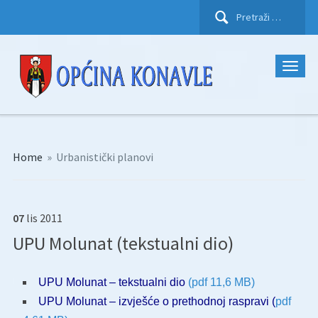
Pretraži:
Home
»
Urbanistički planovi
07
lis
2011
UPU Molunat (tekstualni dio)
UPU Molunat – tekstualni dio
(pdf 11,6 MB)
UPU Molunat – izvješće o prethodnoj raspravi (
pdf