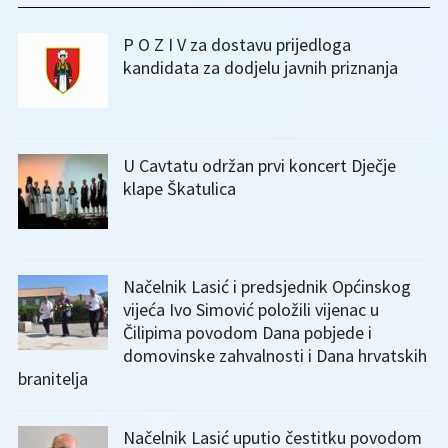
P O Z I V za dostavu prijedloga
kandidata za dodjelu javnih priznanja
U Cavtatu održan prvi koncert Dječje
klape Škatulica
Načelnik Lasić i predsjednik Općinskog
vijeća Ivo Simović položili vijenac u
Čilipima povodom Dana pobjede i
domovinske zahvalnosti i Dana hrvatskih
branitelja
Načelnik Lasić uputio čestitku povodom