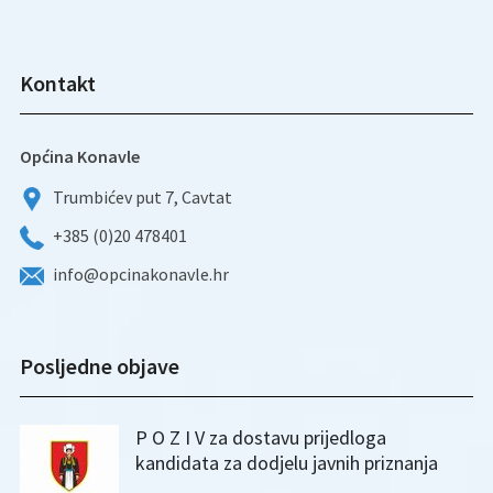
Kontakt
Općina Konavle
Trumbićev put 7, Cavtat
+385 (0)20 478401
info@opcinakonavle.hr
Posljedne objave
P O Z I V za dostavu prijedloga
kandidata za dodjelu javnih priznanja