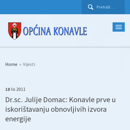
Pretraži:
Home
»
Vijesti
18
lis
2011
Dr.sc. Julije Domac: Konavle prve u
iskorištavanju obnovljivih izvora
energije