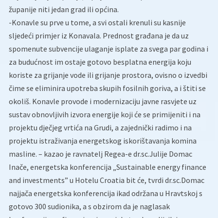
županije niti jedan grad ili općina.
-Konavle su prve u tome, a svi ostali krenuli su kasnije
sljedeći primjer iz Konavala. Prednost građana je da uz
spomenute subvencije ulaganje isplate za svega par godina i
za budućnost im ostaje gotovo besplatna energija koju
koriste za grijanje vode ili grijanje prostora, ovisno o izvedbi
čime se eliminira upotreba skupih fosilnih goriva, a i štiti se
okoliš. Konavle provode i modernizaciju javne rasvjete uz
sustav obnovljivih izvora energije koji će se primijeniti i na
projektu dječjeg vrtića na Grudi, a zajednički radimo i na
projektu istraživanja energetskog iskorištavanja komina
masline. – kazao je ravnatelj Regea-e dr.sc.Julije Domac
Inače, energetska konferencija „Sustainable energy finance
and investments” u Hotelu Croatia bit će, tvrdi dr.sc.Domac
najjača energetska konferencija ikad održana u Hravtskoj s
gotovo 300 sudionika, a s obzirom da je naglasak