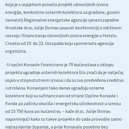
koja je s uspjehom provela projekt obnovljivih izvora
energije, konkretno solarnih kolektora za građane, govori
ravnatelj Regionalne energetske agencije sjeverozapadne
Hrvatske dr.sc.Julije Domac ususret konferenciji o održivom
razvoju i financiranju obnovljivih izvora energije u Hotelu
Croatia od 19. do 22. listopada koju spomenuta agencija
organizira.
-U općini Konavle financirano je 70 kućanstava u sklopu
projekta ugradnje solarnih kolektora što znači da je natječaj
uspio u stopostotnom iznosu i da su sva predviđena sredstva
i utrošena. Konavljani tako danas ugrađuju solarne
kolektore koji su sufinancirani od strane Općine Konavle i
Fonda za zaštitu okoliša i energetsku učinkovitost u iznosu
od 15 750 kuna po kućanstvu. – kaže dr.sc. Julije Domac
napominjući kako su takve projekte do sada provodile samo
najrazvijenije županije, a prije Konavala posebno bez