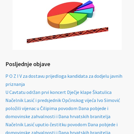
Posljednje objave
P O Z I V za dostavu prijedloga kandidata za dodjelu javnih
priznanja
U Cavtatu održan prvi koncert Dječje klape Škatulica
Načelnik Lasić i predsjednik Općinskog vijeća Ivo Simović
položili vijenac u Čilipima povodom Dana pobjede i
domovinske zahvalnosti i Dana hrvatskih branitelja
Načelnik Lasić uputio čestitku povodom Dana pobjede i
domovinske zahvalnosti i Dana hrvatskih branitelja