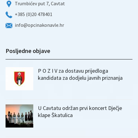
Trumbićev put 7, Cavtat
+385 (0)20 478401
info@opcinakonavle.hr
Posljedne objave
P O Z I V za dostavu prijedloga
kandidata za dodjelu javnih priznanja
U Cavtatu održan prvi koncert Dječje
klape Škatulica