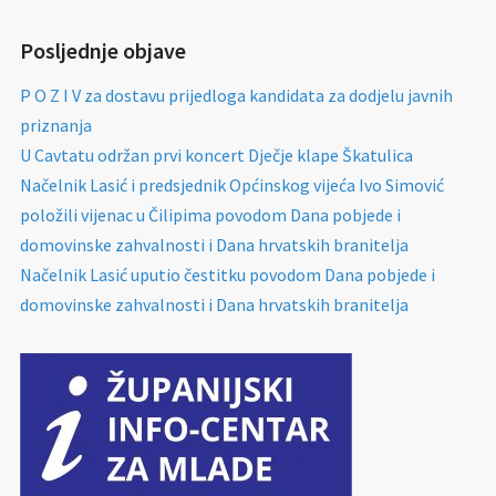
Posljednje objave
P O Z I V za dostavu prijedloga kandidata za dodjelu javnih
priznanja
U Cavtatu održan prvi koncert Dječje klape Škatulica
Načelnik Lasić i predsjednik Općinskog vijeća Ivo Simović
položili vijenac u Čilipima povodom Dana pobjede i
domovinske zahvalnosti i Dana hrvatskih branitelja
Načelnik Lasić uputio čestitku povodom Dana pobjede i
domovinske zahvalnosti i Dana hrvatskih branitelja