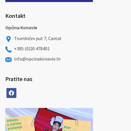
Kontakt
Općina Konavle
Trumbićev put 7, Cavtat
+385 (0)20 478401
info@opcinakonavle.hr
Pratite nas
facebook