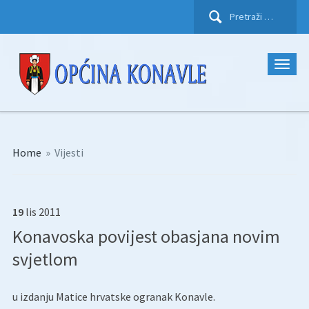
Pretraži:
Home
»
Vijesti
19
lis
2011
Konavoska povijest obasjana novim
svjetlom
u izdanju Matice hrvatske ogranak Konavle.