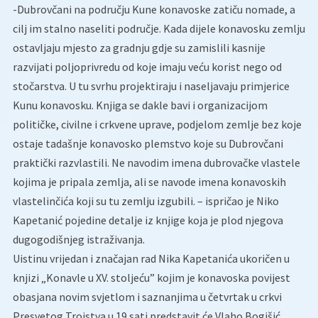
-Dubrovčani na području Kune konavoske zatiču nomade, a
cilj im stalno naseliti područje. Kada dijele konavosku zemlju
ostavljaju mjesto za gradnju gdje su zamislili kasnije
razvijati poljoprivredu od koje imaju veću korist nego od
stočarstva. U tu svrhu projektiraju i naseljavaju primjerice
Kunu konavosku. Knjiga se dakle bavi i organizacijom
političke, civilne i crkvene uprave, podjelom zemlje bez koje
ostaje tadašnje konavosko plemstvo koje su Dubrovčani
praktički razvlastili. Ne navodim imena dubrovačke vlastele
kojima je pripala zemlja, ali se navode imena konavoskih
vlastelinčića koji su tu zemlju izgubili. – ispričao je Niko
Kapetanić pojedine detalje iz knjige koja je plod njegova
dugogodišnjeg istraživanja.
Uistinu vrijedan i značajan rad Nika Kapetanića ukoričen u
knjizi „Konavle u XV. stoljeću” kojim je konavoska povijest
obasjana novim svjetlom i saznanjima u četvrtak u crkvi
Presvetog Trojstva u 19 sati predstavit će Vlaho Bogišić,