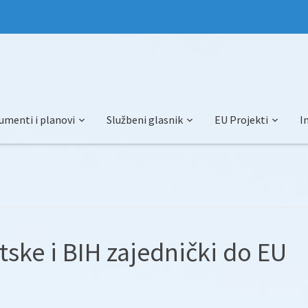
umenti i planovi
Službeni glasnik
EU Projekti
I
atske i BIH zajednički do EU