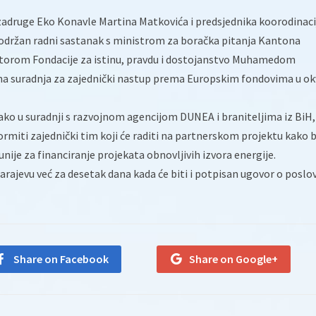
e zadruge Eko Konavle Martina Matkovića i predsjednika koorodinaci
 održan radni sastanak s ministrom za boračka pitanja Kantona
torom Fondacije za istinu, pravdu i dostojanstvo Muhamedom
a suradnja za zajednički nastup prema Europskim fondovima u ok
ako u suradnji s razvojnom agencijom DUNEA i braniteljima iz BiH,
iti zajednički tim koji će raditi na partnerskom projektu kako b
nije za financiranje projekata obnovljivih izvora energije.
arajevu već za desetak dana kada će biti i potpisan ugovor o poslo
Share on Facebook
Share on Google+