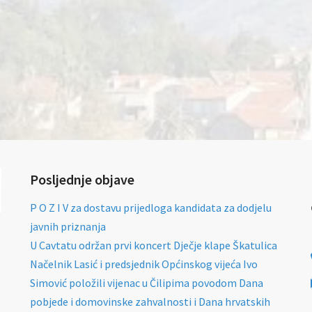
Posljednje objave
P O Z I V za dostavu prijedloga kandidata za dodjelu
javnih priznanja
U Cavtatu održan prvi koncert Dječje klape Škatulica
Načelnik Lasić i predsjednik Općinskog vijeća Ivo
Simović položili vijenac u Čilipima povodom Dana
pobjede i domovinske zahvalnosti i Dana hrvatskih