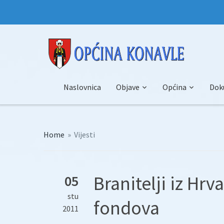
Naslovnica
Objave
Općina
Dok
Home
»
Vijesti
Branitelji iz Hrv
05
stu
fondova
2011