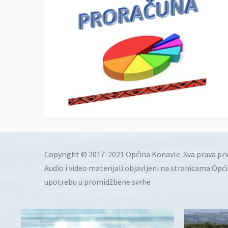
Copyright © 2017-2021 Općina Konavle. Sva prava pr
Audio i video materijali objavljeni na stranicama Opć
upotrebu u promidžbene svrhe