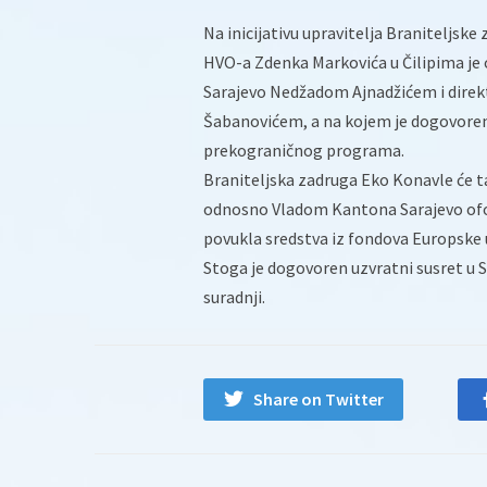
Na inicijativu upravitelja Braniteljsk
HVO-a Zdenka Markovića u Čilipima je
Sarajevo Nedžadom Ajnadžićem i direk
Šabanovićem, a na kojem je dogovoren
prekograničnog programa.
Braniteljska zadruga Eko Konavle će t
odnosno Vladom Kantona Sarajevo oform
povukla sredstva iz fondova Europske u
Stoga je dogovoren uzvratni susret u S
suradnji.
Share on Twitter