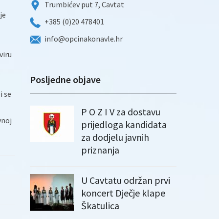
Trumbićev put 7, Cavtat
je
+385 (0)20 478401
info@opcinakonavle.hr
viru
Posljedne objave
i se
P O Z I V za dostavu
vnoj
prijedloga kandidata
za dodjelu javnih
priznanja
U Cavtatu održan prvi
koncert Dječje klape
Škatulica