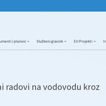
umenti i planovi
Službeni glasnik
EU Projekti
I
i radovi na vodovodu kroz