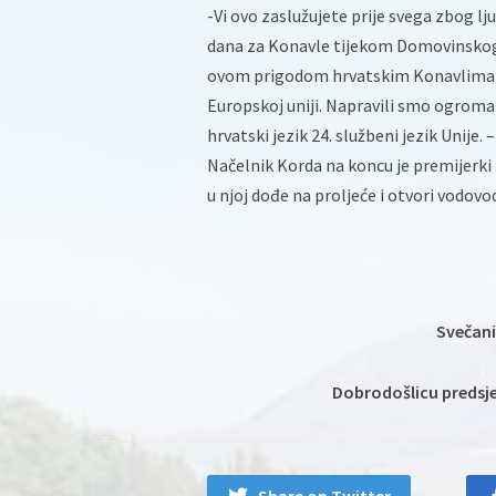
-Vi ovo zaslužujete prije svega zbog l
dana za Konavle tijekom Domovinskog
ovom prigodom hrvatskim Konavlima že
Europskoj uniji. Napravili smo ogroman 
hrvatski jezik 24. službeni jezik Unije.
Načelnik Korda na koncu je premijerki 
u njoj dođe na proljeće i otvori vodovo
Svečani
Dobrodošlicu predsjed