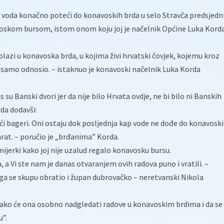
e voda konačno poteći do konavoskih brda u selo Stravča predsjedn
voskom bursom, istom onom koju joj je načelnik Općine Luka Kord
dolazi u konavoska brda, u kojima živi hrvatski čovjek, kojemu kroz
je samo odnosio. – istaknuo je konavoski načelnik Luka Korda
su Banski dvori jer da nije bilo Hrvata ovdje, ne bi bilo ni Banskih
rda dodavši:
ći bageri. Oni ostaju dok posljednja kap vode ne dođe do konavosk
arat. – poručio je „brđanima” Korda.
jerki kako joj nije uzalud regalo konavosku bursu.
, a Vi ste nam je danas otvaranjem ovih radova puno i vratili. –
ega se skupu obratio i župan dubrovačko – neretvanski Nikola
kako će ona osobno nadgledati radove u konavoskim brdima i da se
u”.