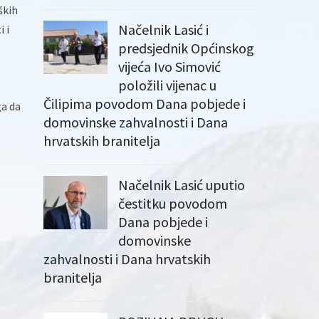
ških
Načelnik Lasić i
 i
predsjednik Općinskog
vijeća Ivo Simović
položili vijenac u
Čilipima povodom Dana pobjede i
ga da
domovinske zahvalnosti i Dana
hrvatskih branitelja
Načelnik Lasić uputio
čestitku povodom
Dana pobjede i
domovinske
zahvalnosti i Dana hrvatskih
branitelja