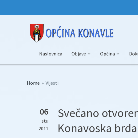
Naslovnica
Objave
Općina
Dok
Home
»
Vijesti
Svečano otvoren
06
stu
Konavoska brda
2011