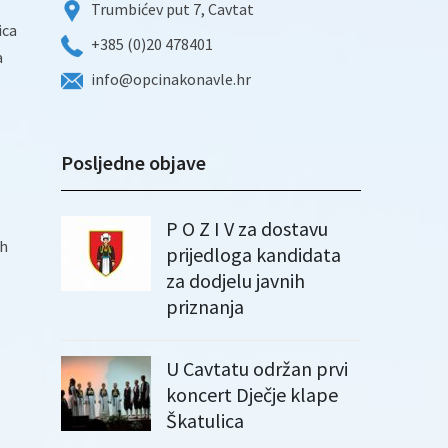
Trumbićev put 7, Cavtat
ica
+385 (0)20 478401
a
info@opcinakonavle.hr
Posljedne objave
P O Z I V za dostavu
ih
prijedloga kandidata
za dodjelu javnih
priznanja
U Cavtatu održan prvi
koncert Dječje klape
Škatulica