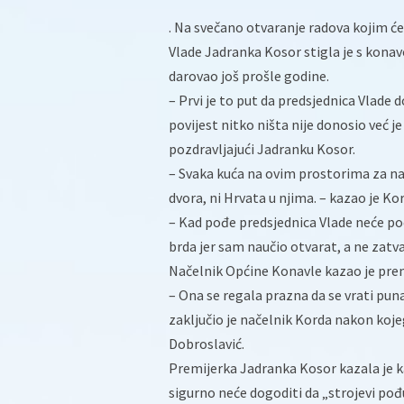
. Na svečano otvaranje radova kojim ć
Vlade Jadranka Kosor stigla je s kona
darovao još prošle godine.
– Prvi je to put da predsjednica Vlade 
povijest nitko ništa nije donosio već 
pozdravljajući Jadranku Kosor.
– Svaka kuća na ovim prostorima za nas 
dvora, ni Hrvata u njima. – kazao je Ko
– Kad pođe predsjednica Vlade neće po
brda jer sam naučio otvarat, a ne zatv
Načelnik Općine Konavle kazao je premi
– Ona se regala prazna da se vrati puna
zaključio je načelnik Korda nakon koj
Dobroslavić.
Premijerka Jadranka Kosor kazala je 
sigurno neće dogoditi da „strojevi pođ