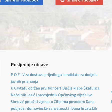
Share on Facebook
Share on Google+
Posljednje objave
P O Z I V za dostavu prijedloga kandidata za dodjelu
javnih priznanja
U Cavtatu održan prvi koncert Dječje klape Škatulica
Načelnik Lasić i predsjednik Općinskog vijeća Ivo
Simović položili vijenac u Čilipima povodom Dana
pobjede i domovinske zahvalnosti i Dana hrvatskih