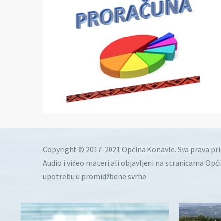
Copyright © 2017-2021 Općina Konavle. Sva prava pr
Audio i video materijali objavljeni na stranicama Opć
upotrebu u promidžbene svrhe