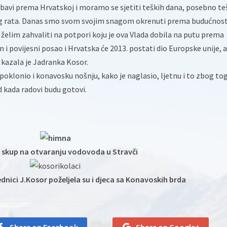
jubavi prema Hrvatskoj i moramo se sjetiti teških dana, posebno te
 rata. Danas smo svom svojim snagom okrenuti prema budućnosti
lim zahvaliti na potpori koju je ova Vlada dobila na putu prema
i povijesni posao i Hrvatska će 2013. postati dio Europske unije, a
 – kazala je Jadranka Kosor.
poklonio i konavosku nošnju, kako je naglasio, ljetnu i to zbog to
d kada radovi budu gotovi.
 skup na otvaranju vodovoda u Stravči
nici J.Kosor poželjela su i djeca sa Konavoskih brda