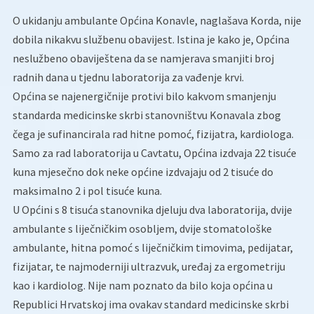
O ukidanju ambulante Općina Konavle, naglašava Korda, nije
dobila nikakvu službenu obavijest. Istina je kako je, Općina
neslužbeno obaviještena da se namjerava smanjiti broj
radnih dana u tjednu laboratorija za vađenje krvi.
Općina se najenergičnije protivi bilo kakvom smanjenju
standarda medicinske skrbi stanovništvu Konavala zbog
čega je sufinancirala rad hitne pomoć, fizijatra, kardiologa.
Samo za rad laboratorija u Cavtatu, Općina izdvaja 22 tisuće
kuna mjesečno dok neke općine izdvajaju od 2 tisuće do
maksimalno 2 i pol tisuće kuna.
U Općini s 8 tisuća stanovnika djeluju dva laboratorija, dvije
ambulante s liječničkim osobljem, dvije stomatološke
ambulante, hitna pomoć s liječničkim timovima, pedijatar,
fizijatar, te najmoderniji ultrazvuk, uređaj za ergometriju
kao i kardiolog. Nije nam poznato da bilo koja općina u
Republici Hrvatskoj ima ovakav standard medicinske skrbi