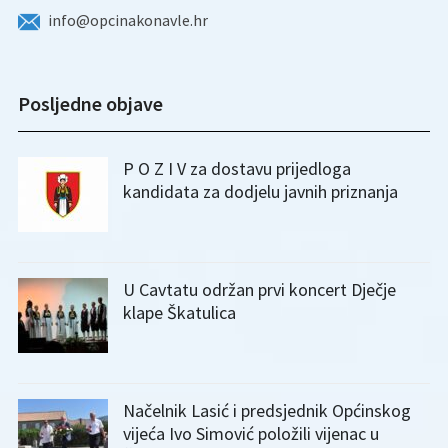
info@opcinakonavle.hr
Posljedne objave
P O Z I V za dostavu prijedloga
kandidata za dodjelu javnih priznanja
U Cavtatu održan prvi koncert Dječje
klape Škatulica
Načelnik Lasić i predsjednik Općinskog
vijeća Ivo Simović položili vijenac u