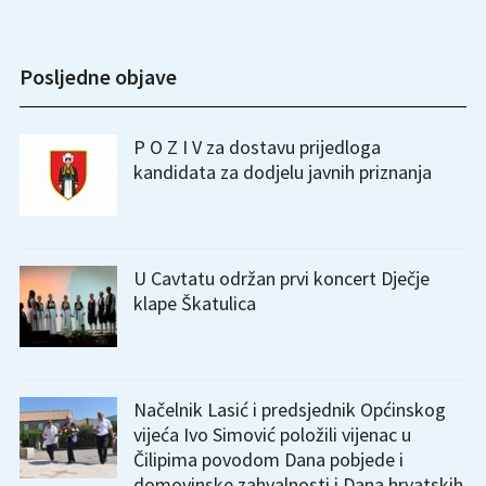
Posljedne objave
P O Z I V za dostavu prijedloga
kandidata za dodjelu javnih priznanja
U Cavtatu održan prvi koncert Dječje
klape Škatulica
Načelnik Lasić i predsjednik Općinskog
vijeća Ivo Simović položili vijenac u
Čilipima povodom Dana pobjede i
domovinske zahvalnosti i Dana hrvatskih