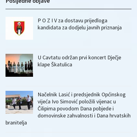
Posljedne objave
P O Z I V za dostavu prijedloga
kandidata za dodjelu javnih priznanja
U Cavtatu održan prvi koncert Dječje
klape Škatulica
Načelnik Lasić i predsjednik Općinskog
vijeća Ivo Simović položili vijenac u
Čilipima povodom Dana pobjede i
domovinske zahvalnosti i Dana hrvatskih
branitelja