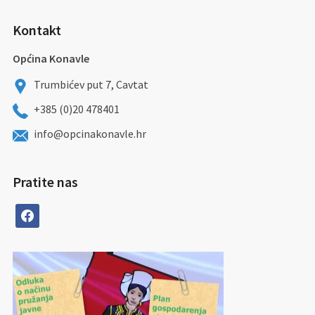
Kontakt
Općina Konavle
Trumbićev put 7, Cavtat
+385 (0)20 478401
info@opcinakonavle.hr
Pratite nas
facebook