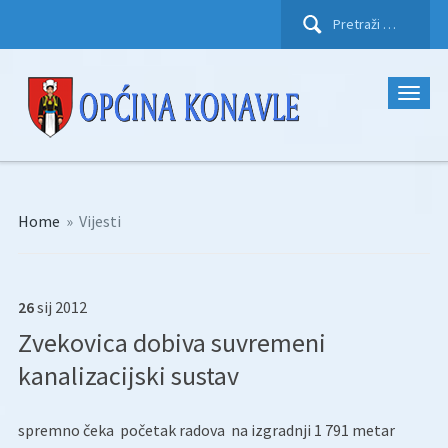
Pretraži:
Home
»
Vijesti
26
sij
2012
Zvekovica dobiva suvremeni
kanalizacijski sustav
spremno čeka početak radova na izgradnji 1 791 metar