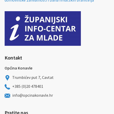
domovinske zahvalnosti i Dana hrvatskih branitelja
Kontakt
Općina Konavle
Trumbićev put 7, Cavtat
+385 (0)20 478401
info@opcinakonavle.hr
Pratite nas