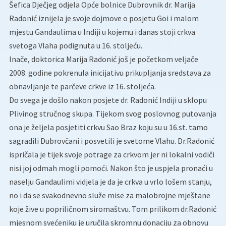
Šefica Dječjeg odjela Opće bolnice Dubrovnik dr. Marija
Radonić iznijela je svoje dojmove o posjetu Goi i malom
mjestu Gandaulima u Indiji u kojemu i danas stoji crkva
svetoga Vlaha podignuta u 16. stoljeću.
Inače, doktorica Marija Radonić još je početkom veljače
2008. godine pokrenula inicijativu prikupljanja sredstava za
obnavljanje te parčeve crkve iz 16. stoljeća.
Do svega je došlo nakon posjete dr. Radonić Indiji u sklopu
Plivinog stručnog skupa. Tijekom svog poslovnog putovanja
ona je željela posjetiti crkvu Sao Braz koju su u 16.st. tamo
sagradili Dubrovčani i posvetili je svetome Vlahu. Dr.Radonić
ispričala je tijek svoje potrage za crkvom jer ni lokalni vodiči
nisi joj odmah mogli pomoći. Nakon što je uspjela pronaći u
naselju Gandaulimi vidjela je da je crkva u vrlo lošem stanju,
no i da se svakodnevno služe mise za malobrojne mještane
koje žive u popriličnom siromaštvu. Tom prilikom dr.Radonić
mjesnom svećeniku je uručila skromnu donaciju za obnovu