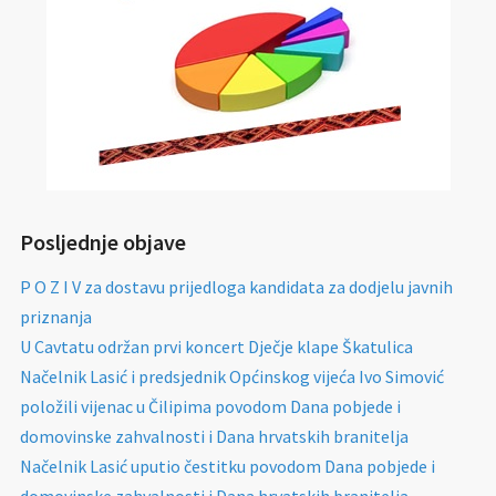
Posljednje objave
P O Z I V za dostavu prijedloga kandidata za dodjelu javnih
priznanja
U Cavtatu održan prvi koncert Dječje klape Škatulica
Načelnik Lasić i predsjednik Općinskog vijeća Ivo Simović
položili vijenac u Čilipima povodom Dana pobjede i
domovinske zahvalnosti i Dana hrvatskih branitelja
Načelnik Lasić uputio čestitku povodom Dana pobjede i