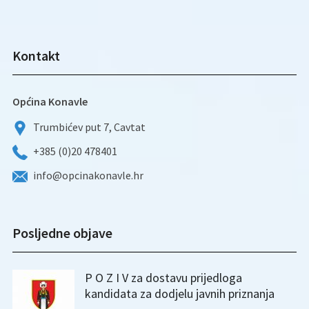
Kontakt
Općina Konavle
Trumbićev put 7, Cavtat
+385 (0)20 478401
info@opcinakonavle.hr
Posljedne objave
P O Z I V za dostavu prijedloga
kandidata za dodjelu javnih priznanja