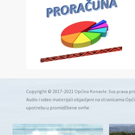
Copyright © 2017-2021 Općina Konavle. Sva prava pr
Audio i video materijali objavljeni na stranicama Opć
upotrebu u promidžbene svrhe