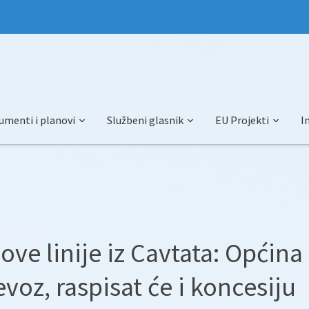
umenti i planovi
Službeni glasnik
EU Projekti
I
ove linije iz Cavtata: Općina
evoz, raspisat će i koncesiju