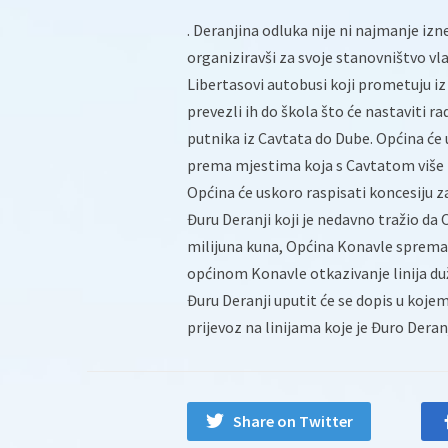
. Deranjina odluka nije ni najmanje iz
organiziravši za svoje stanovništvo vlas
Libertasovi autobusi koji prometuju iz 
prevezli ih do škola što će nastaviti r
putnika iz Cavtata do Dube. Općina će u
prema mjestima koja s Cavtatom više n
Općina će uskoro raspisati koncesiju 
Đuru Deranji koji je nedavno tražio da
milijuna kuna, Općina Konavle sprema 
općinom Konavle otkazivanje linija duž
Đuru Deranji uputit će se dopis u kojem
prijevoz na linijama koje je Đuro Dera
Share on Twitter