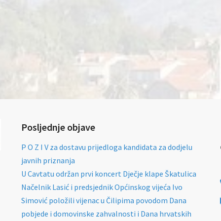
Posljednje objave
P O Z I V za dostavu prijedloga kandidata za dodjelu
javnih priznanja
U Cavtatu održan prvi koncert Dječje klape Škatulica
Načelnik Lasić i predsjednik Općinskog vijeća Ivo
Simović položili vijenac u Čilipima povodom Dana
pobjede i domovinske zahvalnosti i Dana hrvatskih