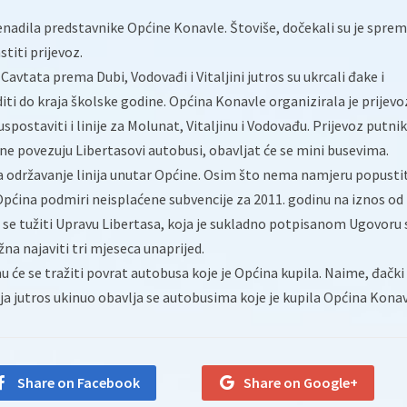
nenadila predstavnike Općine Konavle. Štoviše, dočekali su je sprem
titi prijevoz.
Cavtata prema Dubi, Vodovađi i Vitaljini jutros su ukrcali đake i
aditi do kraja školske godine. Općina Konavle organizirala je prijevo
spostaviti i linije za Molunat, Vitaljinu i Vodovađu. Prijevoz putni
e povezuju Libertasovi autobusi, obavljat će se mini busevima.
za održavanje linija unutar Općine. Osim što nema namjeru popusti
 Općina podmiri neisplaćene subvencije za 2011. godinu na iznos od 
se tužiti Upravu Libertasa, koja je sukladno potpisanom Ugovoru 
na najaviti tri mjeseca unaprijed.
u će se tražiti povrat autobusa koje je Općina kupila. Naime, đački
nja jutros ukinuo obavlja se autobusima koje je kupila Općina Konav
Share on Facebook
Share on Google+