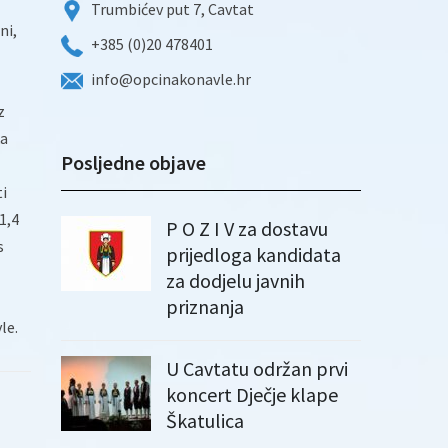
Trumbićev put 7, Cavtat
ni,
+385 (0)20 478401
info@opcinakonavle.hr
z
ka
Posljedne objave
ti
1,4
P O Z I V za dostavu
s
prijedloga kandidata
za dodjelu javnih
priznanja
le.
U Cavtatu održan prvi
koncert Dječje klape
Škatulica