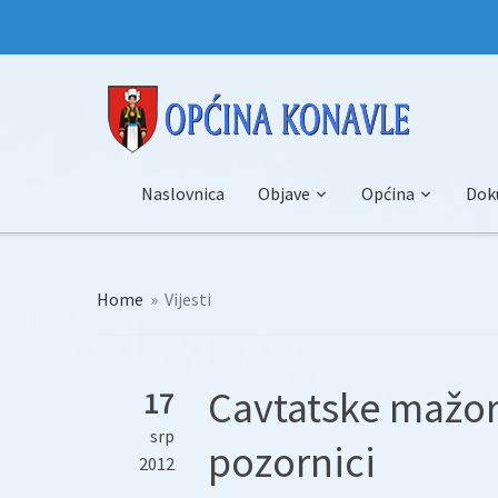
Naslovnica
Objave
Općina
Dok
Home
»
Vijesti
Cavtatske mažore
17
srp
pozornici
2012