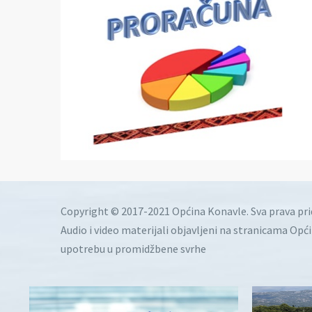
Copyright © 2017-2021 Općina Konavle. Sva prava pr
Audio i video materijali objavljeni na stranicama Opć
upotrebu u promidžbene svrhe