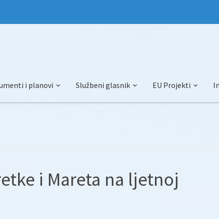
umenti i planovi
Službeni glasnik
EU Projekti
I
tke i Mareta na ljetnoj