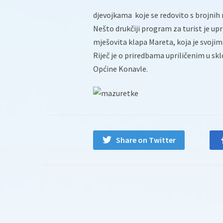
djevojkama koje se redovito s brojnih
Nešto drukčiji program za turist je upr
mješovita klapa Mareta, koja je svoji
Riječ je o priredbama upriličenim u skl
Općine Konavle.
Share on Twitter