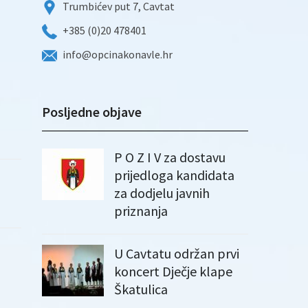
Trumbićev put 7, Cavtat
+385 (0)20 478401
info@opcinakonavle.hr
Posljedne objave
P O Z I V za dostavu
prijedloga kandidata
za dodjelu javnih
priznanja
U Cavtatu održan prvi
koncert Dječje klape
Škatulica