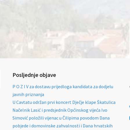
Posljednje objave
P O Z I V za dostavu prijedloga kandidata za dodjelu
javnih priznanja
U Cavtatu održan prvi koncert Dječje klape Škatulica
Načelnik Lasić i predsjednik Općinskog vijeća Ivo
Simović položili vijenac u Čilipima povodom Dana
pobjede i domovinske zahvalnosti i Dana hrvatskih