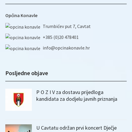
Općina Konavle
Trumbićev put 7, Cavtat
+385 (0)20 478401
info@opcinakonavle.hr
Posljedne objave
P O Z I V za dostavu prijedloga
kandidata za dodjelu javnih priznanja
U Cavtatu održan prvi koncert Dječje