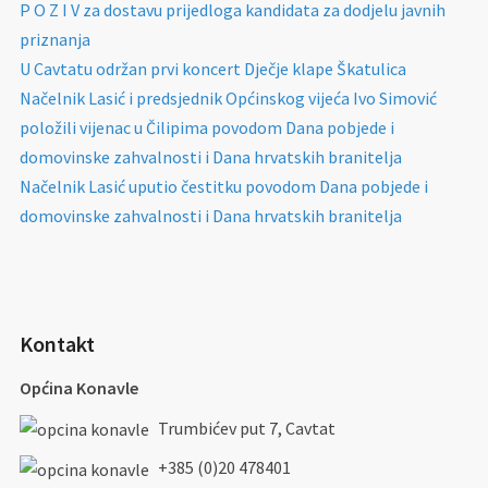
P O Z I V za dostavu prijedloga kandidata za dodjelu javnih
priznanja
U Cavtatu održan prvi koncert Dječje klape Škatulica
Načelnik Lasić i predsjednik Općinskog vijeća Ivo Simović
položili vijenac u Čilipima povodom Dana pobjede i
domovinske zahvalnosti i Dana hrvatskih branitelja
Načelnik Lasić uputio čestitku povodom Dana pobjede i
domovinske zahvalnosti i Dana hrvatskih branitelja
Kontakt
Općina Konavle
Trumbićev put 7, Cavtat
+385 (0)20 478401