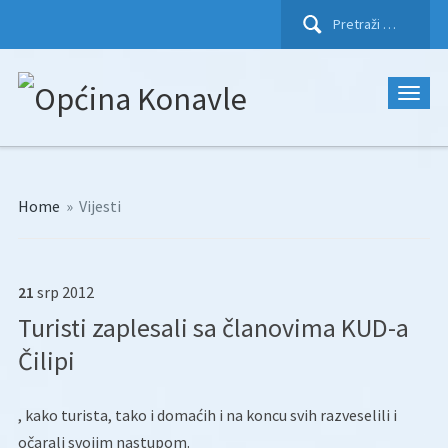
Pretraži:
Home
»
Vijesti
21
srp
2012
Turisti zaplesali sa članovima KUD-a
Čilipi
, kako turista, tako i domaćih i na koncu svih razveselili i
očarali svojim nastupom.