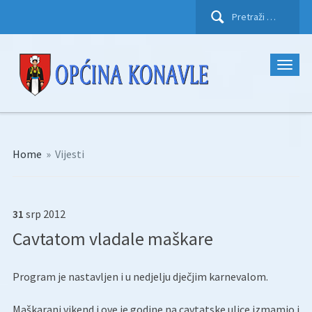
Pretraži:
Home
»
Vijesti
31
srp
2012
Cavtatom vladale maškare
Program je nastavljen i u nedjelju dječjim karnevalom.
Maškarani vikend i ove je godine na cavtatske ulice izmamio i