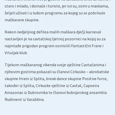
staro i mlado, i domaće i turiste, jer svi su, osim u maskama,
željeli uživati i u ludom programu za kojeg su se pobrinule
maškarane skupine.
Nakon nedjeljnog defilea malih maškara dječji karneval
nastavljen je na cavtatskoj ljetnoj pozornici na kojoj su za
najmlađe prigodan program osmislili Fantastični Frane i
Vrtuljak klub.
Tijekom maškaranog vikenda svoje vještine Cavtaćanima i
njihovim gostima pokazali su članovi Cirkusko – akrobatske
skupine Hram iz Splita, break dance skupine Positive force,
također iz Splita, Cirkuske vještine iz Cavtat, Capoeira
Amazonas iz Dubrovnika te članovi bubnjarskog ansambla
Rudiment iz Varaždina.