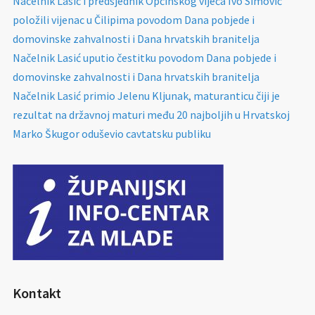
Načelnik Lasić i predsjednik Općinskog vijeća Ivo Simović
položili vijenac u Čilipima povodom Dana pobjede i
domovinske zahvalnosti i Dana hrvatskih branitelja
Načelnik Lasić uputio čestitku povodom Dana pobjede i
domovinske zahvalnosti i Dana hrvatskih branitelja
Načelnik Lasić primio Jelenu Kljunak, maturanticu čiji je
rezultat na državnoj maturi među 20 najboljih u Hrvatskoj
Marko Škugor oduševio cavtatsku publiku
Kontakt