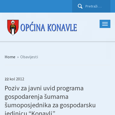
Pretraži:
Home
»
Obavijesti
22
kol
2012
Poziv za javni uvid programa
gospodarenja šumama
šumoposjednika za gospodarsku
jedinicu “Konavli”