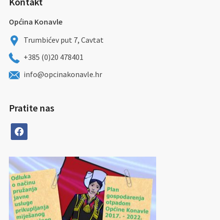
Kontakt
Općina Konavle
Trumbićev put 7, Cavtat
+385 (0)20 478401
info@opcinakonavle.hr
Pratite nas
facebook