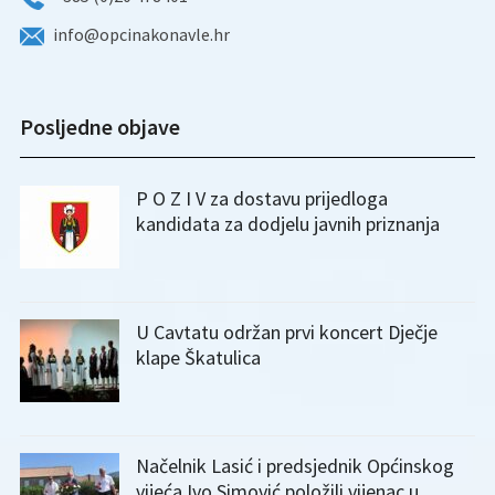
info@opcinakonavle.hr
Posljedne objave
P O Z I V za dostavu prijedloga
kandidata za dodjelu javnih priznanja
U Cavtatu održan prvi koncert Dječje
klape Škatulica
Načelnik Lasić i predsjednik Općinskog
vijeća Ivo Simović položili vijenac u