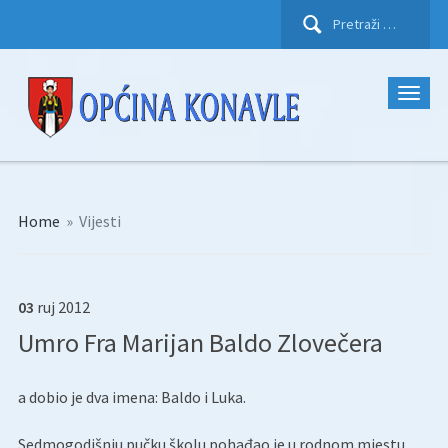
Pretraži:
Home
»
Vijesti
03
ruj
2012
Umro Fra Marijan Baldo Zlovečera
a dobio je dva imena: Baldo i Luka.
Sedmogodišnju pučku školu pohađao je u rodnom mjestu.