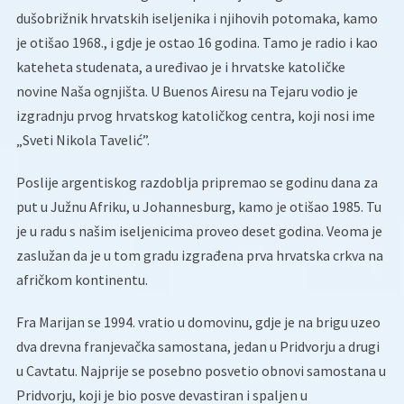
dušobrižnik hrvatskih iseljenika i njihovih potomaka, kamo
je otišao 1968., i gdje je ostao 16 godina. Tamo je radio i kao
kateheta studenata, a uređivao je i hrvatske katoličke
novine Naša ognjišta. U Buenos Airesu na Tejaru vodio je
izgradnju prvog hrvatskog katoličkog centra, koji nosi ime
„Sveti Nikola Tavelić”.
Poslije argentiskog razdoblja pripremao se godinu dana za
put u Južnu Afriku, u Johannesburg, kamo je otišao 1985. Tu
je u radu s našim iseljenicima proveo deset godina. Veoma je
zaslužan da je u tom gradu izgrađena prva hrvatska crkva na
afričkom kontinentu.
Fra Marijan se 1994. vratio u domovinu, gdje je na brigu uzeo
dva drevna franjevačka samostana, jedan u Pridvorju a drugi
u Cavtatu. Najprije se posebno posvetio obnovi samostana u
Pridvorju, koji je bio posve devastiran i spaljen u