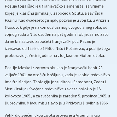
Poslije toga išao je u franjevačko sjemenište, za vrijeme
kojeg je klasičnu gimnaziju započeo u Splitu, a završio u
Pazinu. Kao dvadesetogišnjak, pozvan je u vojsku, u Prizren
(Kosovo), gdje je nakon odsluženog dvogodišnjeg roka, od
vojnog suda u Nišu osuđen na pet godina robije, samo zato
da ne bi nastavio započeti franjevački put. Kaznu je
izvršavao od 1955. do 1956. u Nišu i Požarevcu, a poslije toga
proboravio je četiri godine na zloglasnom Golom otoku.
Poslije izlaska iz zatvora obukao je franjevački habit 23.
veljače 1961. na otočiću Košljunu, kada je i dobio redovničko
ime fra Marijan. Teologiju je studirao u Samoboru, Zadru i
Sieni (Italija). Svečane redovničke zavjete položio je 15.
kolovoza 1965., a za svećenika je zaređen 5. prosinca 1965. u
Dubrovniku. Mladu misu slavio je u Pridvorju 1. svibnja 1966.
Veliki dio svećeničkog života proveo je u Argentini kao