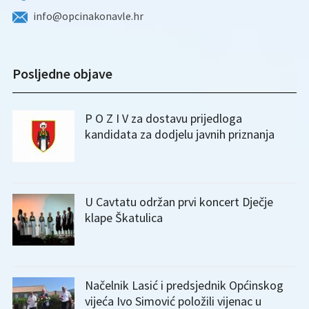
info@opcinakonavle.hr
Posljedne objave
P O Z I V za dostavu prijedloga
kandidata za dodjelu javnih priznanja
U Cavtatu održan prvi koncert Dječje
klape Škatulica
Načelnik Lasić i predsjednik Općinskog
vijeća Ivo Simović položili vijenac u