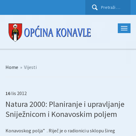
Pretraži:
Home
»
Vijesti
16
lis
2012
Natura 2000: Planiranje i upravljanje
Sniježnicom i Konavoskim poljem
Konavoskog polja” . Riječ je o radionici u sklopu šireg