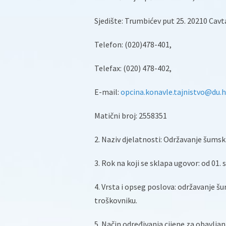
Sjedište: Trumbićev put 25. 20210 Cavt
Telefon: (020)478-401,
Telefax: (020) 478-402,
E-mail:
opcina.konavle.tajnistvo@du.h
Matični broj: 2558351
2. Naziv djelatnosti: Održavanje šumsk
3. Rok na koji se sklapa ugovor: od 01. 
4. Vrsta i opseg poslova: održavanje 
troškovniku.
5. Način određivanja cijene za obavljan