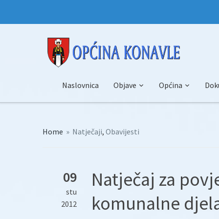
Naslovnica
Objave
Općina
Dok
Home
»
Natječaji
,
Obavijesti
Natječaj za povj
09
stu
komunalne djela
2012