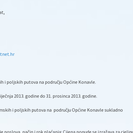
at,
tnet.hr
ih i poljskih putova na području Općine Konavle.
siječnja 2013. godine do 31. prosinca 2013. godine.
šumskih i poljskih putova na području Općine Konavle sukladno
je poslova, način i rok plaćanja: Cijena ponude se izražava za cjelin