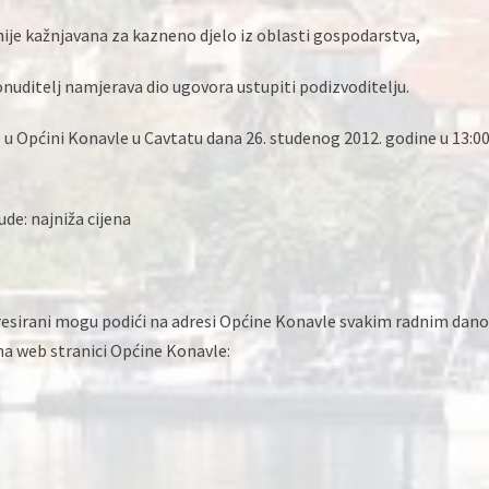
nije kažnjavana za kazneno djelo iz oblasti gospodarstva,
ponuditelj namjerava dio ugovora ustupiti podizvoditelju.
 u Općini Konavle u Cavtatu dana 26. studenog 2012. godine u 13:0
ude: najniža cijena
esirani mogu podići na adresi Općine Konavle svakim radnim dan
 na web stranici Općine Konavle: