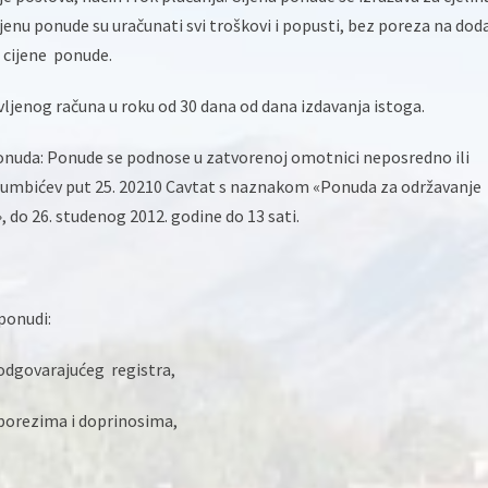
enu ponude su uračunati svi troškovi i popusti, bez poreza na dod
a cijene ponude.
vljenog računa u roku od 30 dana od dana izdavanja istoga.
ponuda: Ponude se podnose u zatvorenoj omotnici neposredno ili
rumbićev put 25. 20210 Cavtat s naznakom «Ponuda za održavanje
, do 26. studenog 2012. godine do 13 sati.
 ponudi:
 odgovarajućeg registra,
porezima i doprinosima,