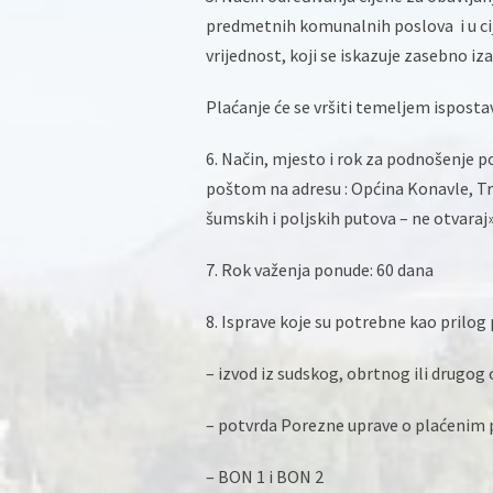
predmetnih komunalnih poslova i u cij
vrijednost, koji se iskazuje zasebno iz
Plaćanje će se vršiti temeljem isposta
6. Način, mjesto i rok za podnošenje 
poštom na adresu : Općina Konavle, T
šumskih i poljskih putova – ne otvaraj»
7. Rok važenja ponude: 60 dana
8. Isprave koje su potrebne kao prilog
– izvod iz sudskog, obrtnog ili drugog
– potvrda Porezne uprave o plaćenim 
– BON 1 i BON 2