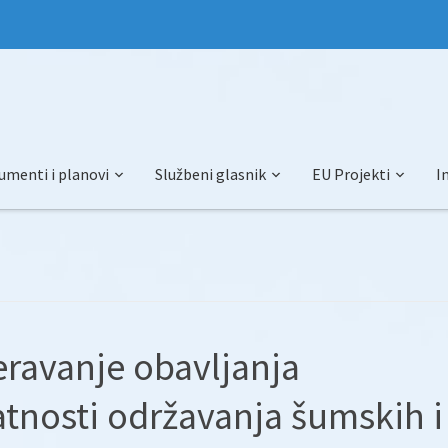
umenti i planovi
Službeni glasnik
EU Projekti
I
eravanje obavljanja
tnosti održavanja šumskih i