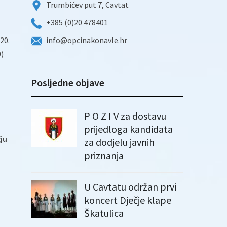
Trumbićev put 7, Cavtat
+385 (0)20 478401
20.
info@opcinakonavle.hr
)
Posljedne objave
P O Z I V za dostavu
prijedloga kandidata
ju
za dodjelu javnih
priznanja
U Cavtatu održan prvi
koncert Dječje klape
Škatulica