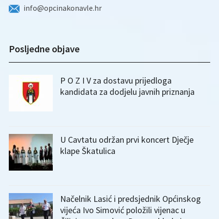
info@opcinakonavle.hr
Posljedne objave
P O Z I V za dostavu prijedloga
kandidata za dodjelu javnih priznanja
U Cavtatu održan prvi koncert Dječje
klape Škatulica
Načelnik Lasić i predsjednik Općinskog
vijeća Ivo Simović položili vijenac u