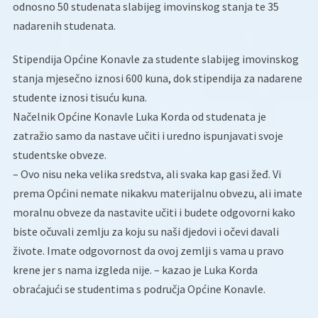
odnosno 50 studenata slabijeg imovinskog stanja te 35
nadarenih studenata.
Stipendija Općine Konavle za studente slabijeg imovinskog
stanja mjesečno iznosi 600 kuna, dok stipendija za nadarene
studente iznosi tisuću kuna.
Načelnik Općine Konavle Luka Korda od studenata je
zatražio samo da nastave učiti i uredno ispunjavati svoje
studentske obveze.
– Ovo nisu neka velika sredstva, ali svaka kap gasi žeđ. Vi
prema Općini nemate nikakvu materijalnu obvezu, ali imate
moralnu obveze da nastavite učiti i budete odgovorni kako
biste očuvali zemlju za koju su naši djedovi i očevi davali
živote. Imate odgovornost da ovoj zemlji s vama u pravo
krene jer s nama izgleda nije. – kazao je Luka Korda
obraćajući se studentima s područja Općine Konavle.