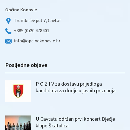
Općina Konavle
Trumbićev put 7, Cavtat
+385 (0)20 478401
info@opcinakonavle.hr
Posljedne objave
P O Z I V za dostavu prijedloga
kandidata za dodjelu javnih priznanja
U Cavtatu održan prvi koncert Dječje
klape Škatulica