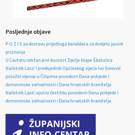
Posljednje objave
P O Z I V za dostavu prijedloga kandidata za dodjelu javnih
priznanja
U Cavtatu održan prvi koncert Dječje klape Škatulica
Načelnik Lasić i predsjednik Općinskog vijeća Ivo Simović
položili vijenac u Čilipima povodom Dana pobjede i
domovinske zahvalnosti i Dana hrvatskih branitelja
Načelnik Lasić uputio čestitku povodom Dana pobjede i
domovinske zahvalnosti i Dana hrvatskih branitelja