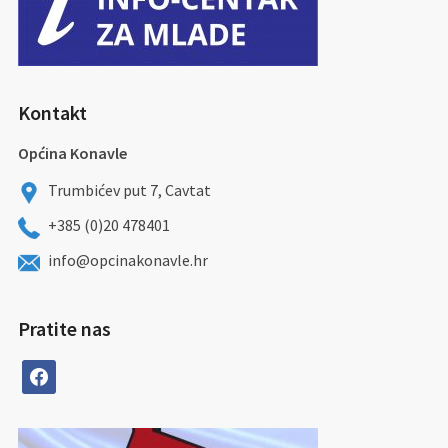
Kontakt
Općina Konavle
Trumbićev put 7, Cavtat
+385 (0)20 478401
info@opcinakonavle.hr
Pratite nas
facebook